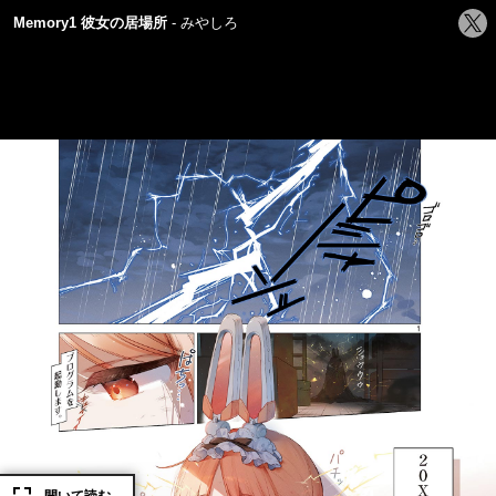
シ
Memory1 彼女の居場所
みやしろ
ェ
ア
す
る