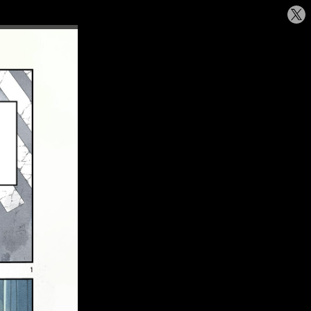
シ
ェ
ア
す
る