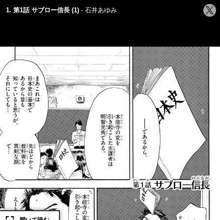
シ
1. 第1話 サブロー信長 (1)
石井あゆみ
ェ
ア
す
る