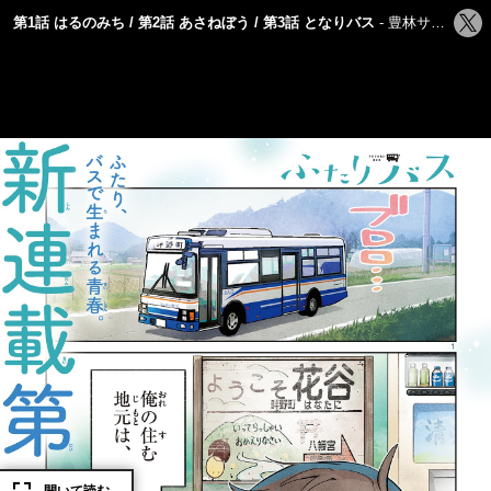
シ
第1話 はるのみち / 第2話 あさねぼう / 第3話 となりバス
豊林サカネ
ェ
ア
す
る