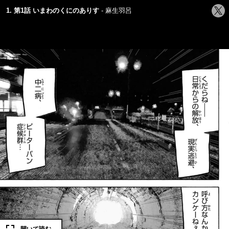
シ
1. 第1話 いまわのくにのありす
麻生羽呂
ェ
ア
す
る