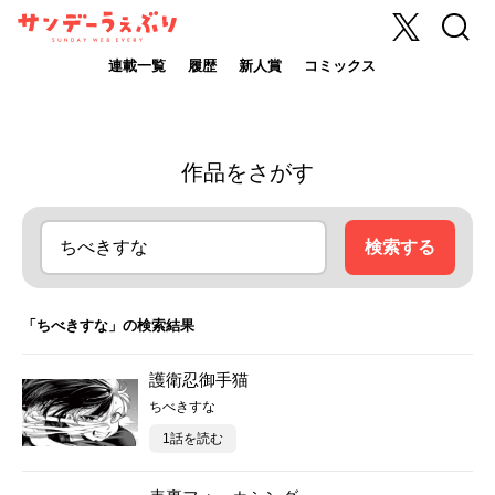
X
検索
サンデーうぇ
ぶり
連載一覧
履歴
新人賞
コミックス
作品をさがす
検索する
「ちべきすな」の検索結果
護衛忍御手猫
ちべきすな
1話を読む