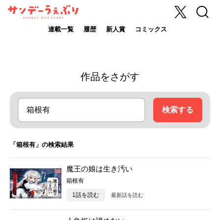
X
検索
サンデーうぇ
ぶり
連載一覧
履歴
新人賞
コミックス
作品をさがす
検索する
「箱根有」の検索結果
魔王の娘は生き汚い
箱根有
1話を読む
最新話を読む