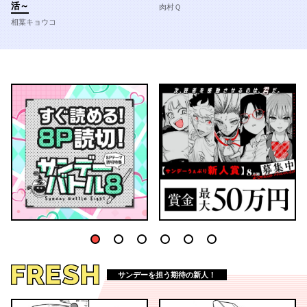
活～
肉村Ｑ
相葉キョウコ
1
2
3
4
5
6
FRESH
サンデーを担う期待の新人！