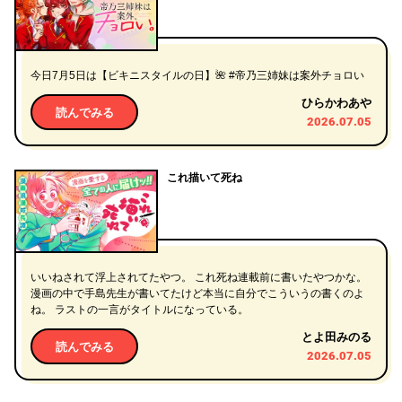
今日7月5日は【ビキニスタイルの日】🌺 #帝乃三姉妹は案外チョロい
ひらかわあや
読んでみる
2026.07.05
これ描いて死ね
いいねされて浮上されてたやつ。 これ死ね連載前に書いたやつかな。
漫画の中で手島先生が書いてたけど本当に自分でこういうの書くのよ
ね。 ラストの一言がタイトルになっている。
とよ田みのる
読んでみる
2026.07.05