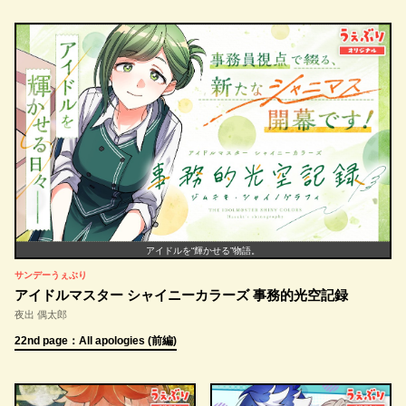
アイドルを“輝かせる”物語。
サンデーうぇぶり
アイドルマスター シャイニーカラーズ 事務的光空記録
夜出 偶太郎
22nd page：All apologies (前編)