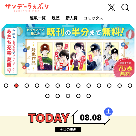
X
検索
サンデーうぇ
ぶり
連載一覧
履歴
新人賞
コミックス
1
2
3
4
5
6
7
8
9
10
11
12
13
14
15
16
17
18
土
08.08
TODAY
今日の更新