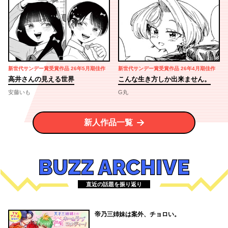
新世代サンデー賞受賞作品 26年5月期佳作
新世代サンデー賞受賞作品 26年4月期佳作
高井さんの見える世界
こんな生き方しか出来ません。
安藤いも
G丸
新人作品一覧
BUZZ
ARCHIVE
直近の話題を振り返り
帝乃三姉妹は案外、チョロい。