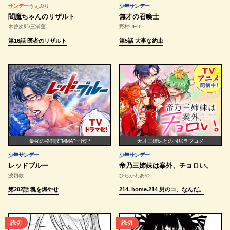
サンデーうぇぶり
少年サンデー
閻魔ちゃんのリザルト
無才の召喚士
木曾次郎/三浦蓮
野村UFO
第16話 医者のリザルト
第5話 大事な約束
最強の格闘技“MMA”一代記
天才三姉妹との同居ラブコメ
少年サンデー
少年サンデー
レッドブルー
帝乃三姉妹は案外、チョロい。
波切敦
ひらかわあや
第202話 魂を燃やせ
214. home.214 男のコ、なんだ。
読切
読切