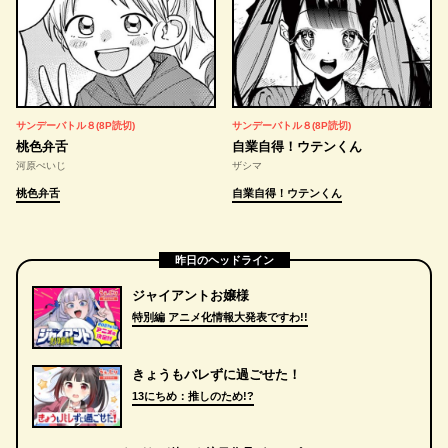
サンデーバトル８(8P読切)
サンデーバトル８(8P読切)
桃色弁舌
自業自得！ウテンくん
河原ぺいじ
ザシマ
桃色弁舌
自業自得！ウテンくん
昨日のヘッドライン
ジャイアントお嬢様
特別編 アニメ化情報大発表ですわ!!
きょうもバレずに過ごせた！
13にちめ：推しのため!?