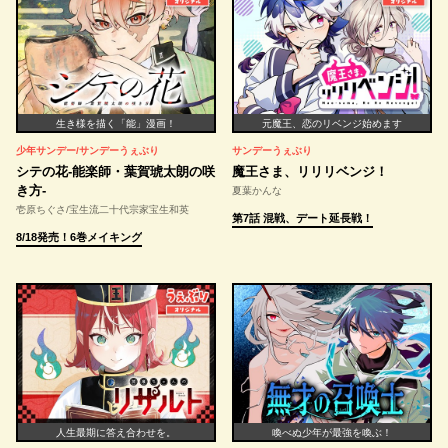
生き様を描く「能」漫画！
元魔王、恋のリベンジ始めます
少年サンデー/サンデーうぇぶり
サンデーうぇぶり
シテの花-能楽師・葉賀琥太朗の咲
魔王さま、リリリベンジ！
き方-
夏葉かんな
壱原ちぐさ/宝生流二十代宗家宝生和英
第7話 混戦、デート延長戦！
8/18発売！6巻メイキング
人生最期に答え合わせを。
喚べぬ少年が最強を喚ぶ！