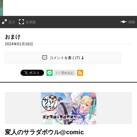
拡大
全画面
移動
おまけ
2024年01月16日
コメントを書く(
7
)
RSSフィード
ポスト
埋め込む
変人のサラダボウル@comic