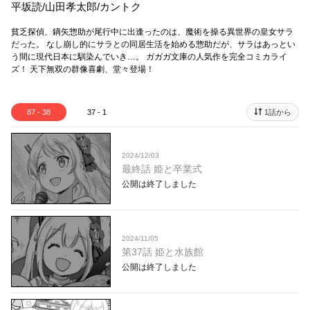
平坂読/山田孝太郎/カントク
貧乏探偵、鏑矢惣助が尾行中に出逢ったのは、魔術を操る異世界の皇女サラ
だった。 なし崩し的にサラとの同居生活を始める惣助だが、サラはあっとい
う間に現代日本に馴染んでいき…。 ガガガ文庫の人気作を完全コミカライ
ズ！ 天下無双の群像喜劇、堂々登場！
87 - 38
37 - 1
1話から
2024/12/03
最終話 姫と卒業式
公開は終了しました
2024/11/05
第37話 姫と水族館
公開は終了しました