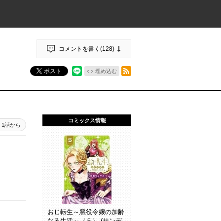
コメントを書く(
128
)
RSSフィード
ポスト
埋め込む
コミックス情報
1話から
おじ転生～悪役令嬢の加齢
なる生活～（５） (サンデ