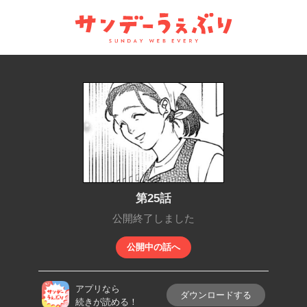
サンデーうぇぶり
第25話
公開終了しました
公開中の話へ
アプリなら
ダウンロードする
続きが読める！