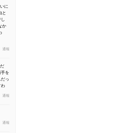
たいに
由と
でし
なか
わ
通報
うだ
両手を
んだっ
すわ
通報
通報