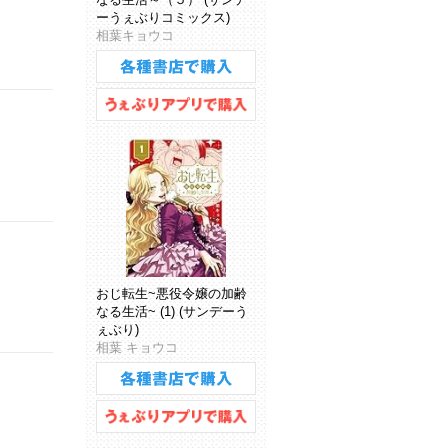
ーうぇぶりコミックス)
相葉キョウコ
おじ転生~悪役令嬢の加齢
なる生活~ (1) (サンデーう
ぇぶり)
相葉 キョウコ