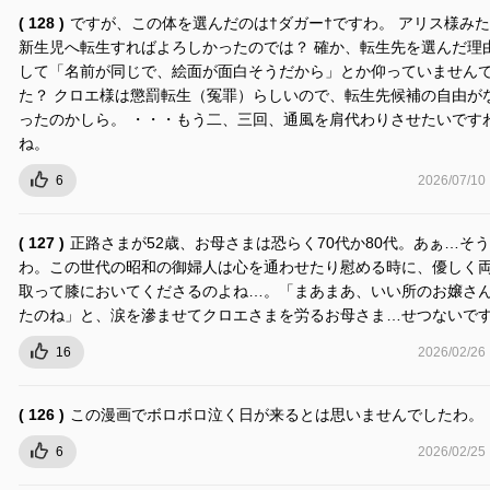
( 128 )
ですが、この体を選んだのは†ダガー†ですわ。 アリス様み
新生児へ転生すればよろしかったのでは？ 確か、転生先を選んだ理
して「名前が同じで、絵面が面白そうだから」とか仰っていません
た？ クロエ様は懲罰転生（冤罪）らしいので、転生先候補の自由が
ったのかしら。 ・・・もう二、三回、通風を肩代わりさせたいです
ね。
6
2026/07/10
( 127 )
正路さまが52歳、お母さまは恐らく70代か80代。あぁ…そ
わ。この世代の昭和の御婦人は心を通わせたり慰める時に、優しく
取って膝においてくださるのよね…。「まあまあ、いい所のお嬢さ
たのね」と、涙を滲ませてクロエさまを労るお母さま…せつないで
16
2026/02/26
( 126 )
この漫画でボロボロ泣く日が来るとは思いませんでしたわ。
6
2026/02/25