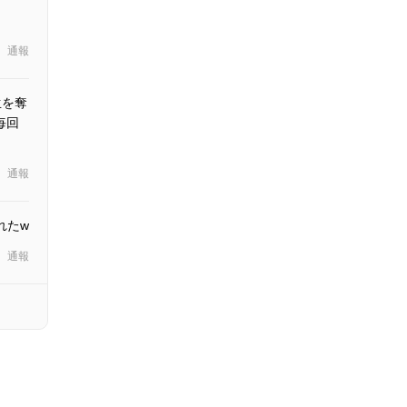
通報
生を奪
毎回
通報
れたw
通報