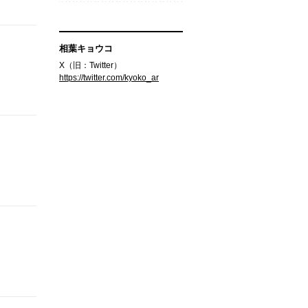
相葉キョウコ
X（旧：Twitter）
https://twitter.com/kyoko_ar