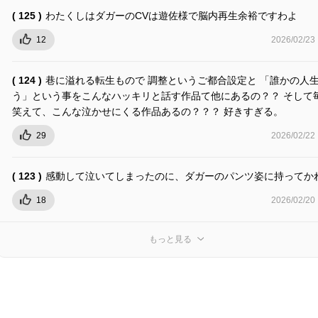
( 125 )
わたくしはダガーのCVは遊佐様で脳内再生余裕ですわよ
12
2026/02/23
( 124 )
巷に溢れる転生もので 調整というご都合設定と 「誰かの人
う」という事をこんなハッキリと話す作品て他にあるの？？ そして
笑えて、こんな泣かせにくる作品あるの？？？ 好きすぎる。
29
2026/02/22
( 123 )
感動して泣いてしまったのに、ダガーのパンツ姿に持ってか
18
2026/02/20
もっと見る