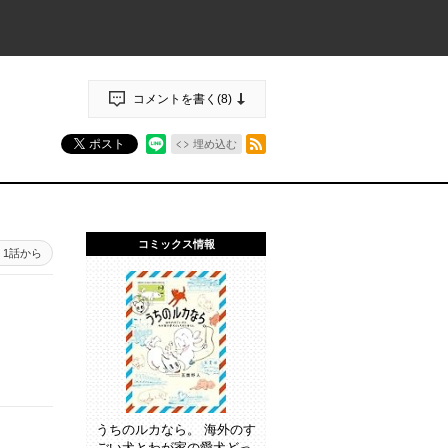
コメントを書く(
8
)
RSSフィード
ポスト
埋め込む
コミックス情報
1話から
うちのルカなら。 海外のす
ごい犬とわが家の愛犬どっ