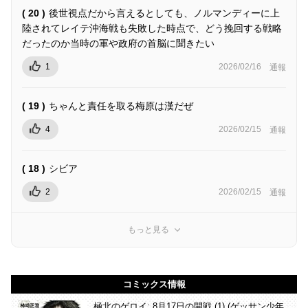
( 20 )
後世視点だから言えるとしても、ノルマンディーに上
陸されてレイテ沖海戦も失敗した時点で、どう挽回する戦略
だったのか当時の軍や政府の首脳に聞きたい
1
2026/02/16
通報
( 19 )
ちゃんと責任を取る梅原は漢だぜ
4
2026/02/15
通報
( 18 )
シビア
2
2026/02/15
通報
もっと見る
コミックス情報
極北のゲロイ: 8月17日の開戦 (1) (ゲッサン少年