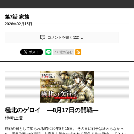
第7話 家族
2026年02月15日
コメントを書く(
22
)
RSSフィード
ポスト
埋め込む
極北のゲロイ ―8月17日の開戦―
柿崎正澄
終戦の日として知られる昭和20年8月15日。 その日に戦争は終わらなかっ