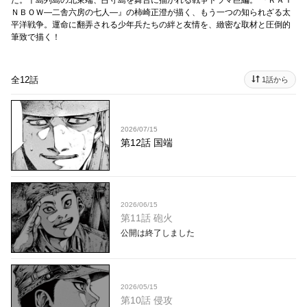
た。千島列島の北東端、占守島を舞台に描かれる戦争ドラマ巨編。 『ＲＡＩ
ＮＢＯＷ―二舎六房の七人―』の柿崎正澄が描く、もう一つの知られざる太
平洋戦争。運命に翻弄される少年兵たちの絆と友情を、緻密な取材と圧倒的
筆致で描く！
全12話
1話から
2026/07/15
第12話 国端
2026/06/15
第11話 砲火
公開は終了しました
2026/05/15
第10話 侵攻