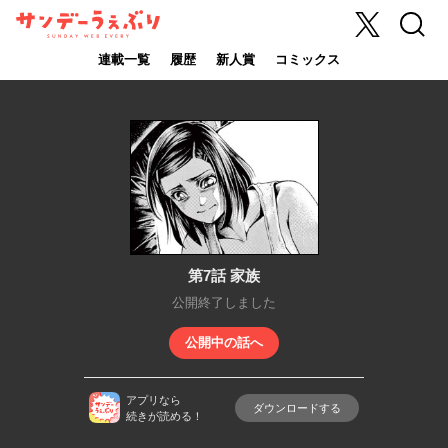
X
検索
サンデーうぇ
ぶり
連載一覧
履歴
新人賞
コミックス
第7話 家族
公開終了しました
公開中の話へ
アプリなら
ダウンロードする
続きが読める！