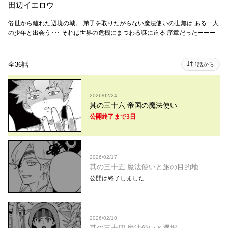
田辺イエロウ
俗世から離れた辺境の城。 弟子を取りたがらない魔法使いの世無は ある一人
の少年と出会う･･･ それは世界の危機にまつわる謎に迫る 序章だったーーー
全36話
1話から
2026/02/24
其の三十六 帝国の魔法使い
公開終了まで3日
2026/02/17
其の三十五 魔法使いと旅の目的地
公開は終了しました
2026/02/10