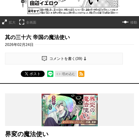
拡大
全画面
移動
其の三十六 帝国の魔法使い
2026年02月24日
コメントを書く(
39
)
RSSフィード
ポスト
埋め込む
界変の魔法使い