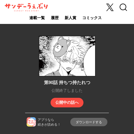
X
検索
サンデーうぇ
ぶり
連載一覧
履歴
新人賞
コミックス
第90話 持ちつ持たれつ
公開終了しました
公開中の話へ
アプリなら
ダウンロードする
続きが読める！