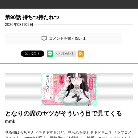
第90話 持ちつ持たれつ
2026年03月02日
コメントを書く(
55
)
RSSフィード
ポスト
埋め込む
となりの席のヤツがそういう目で見てくる
mmk
見る側はもちろんドキドキするけど、見られる側もドキドキ…？ 『ラブコメ