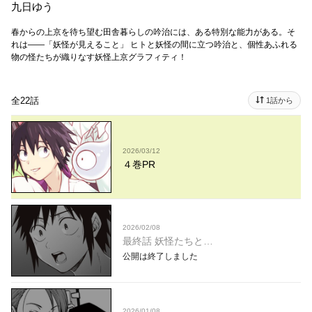
九日ゆう
春からの上京を待ち望む田舎暮らしの吟治には、ある特別な能力がある。そ
れは――「妖怪が見えること」 ヒトと妖怪の間に立つ吟治と、個性あふれる
物の怪たちが織りなす妖怪上京グラフィティ！
全22話
1話から
2026/03/12
４巻PR
2026/02/08
最終話 妖怪たちと…
公開は終了しました
2026/01/08