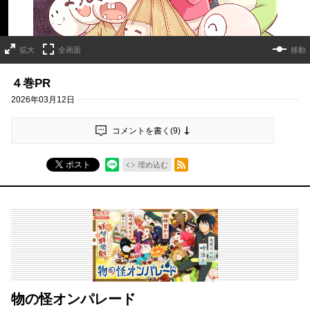
拡大
全画面
移動
４巻PR
2026年03月12日
コメントを書く(
9
)
RSSフィード
ポスト
埋め込む
物の怪オンパレード