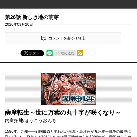
第26話 新しき地の萌芽
2026年03月20日
コメントを書く(
14
)
RSSフィード
ポスト
埋め込む
薩摩転生～世に万葉の丸十字が咲くなり～
内富拓地/ほうこうおんち
1586年、九州――戦国最恐と謳われた薩摩・島津家が九州統一戦争の最中に