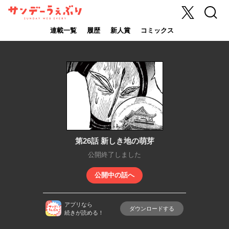
X
検索
サンデーうぇ
ぶり
連載一覧
履歴
新人賞
コミックス
第26話 新しき地の萌芽
公開終了しました
公開中の話へ
アプリなら
ダウンロードする
続きが読める！