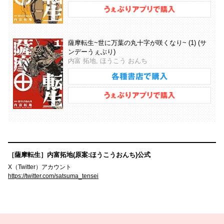
薩摩転生~世に万葉の丸十字が咲くなり~ (1) (サ
ンデーうぇぶり)
内富 拓地, ほうこう おんち
［薩摩転生］内富拓地(原案:ほうこうおんち)公式
X（Twitter）アカウント
https://twitter.com/satsuma_tensei