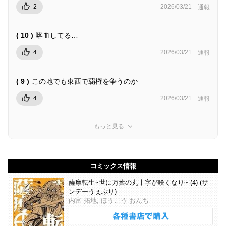
2
2026/03/21
通報
( 10 )
喀血してる…
4
2026/03/21
通報
( 9 )
この地でも東西で覇権を争うのか
4
2026/03/21
通報
もっと見る
コミックス情報
薩摩転生~世に万葉の丸十字が咲くなり~ (4) (サ
ンデーうぇぶり)
内富 拓地, ほうこう おんち