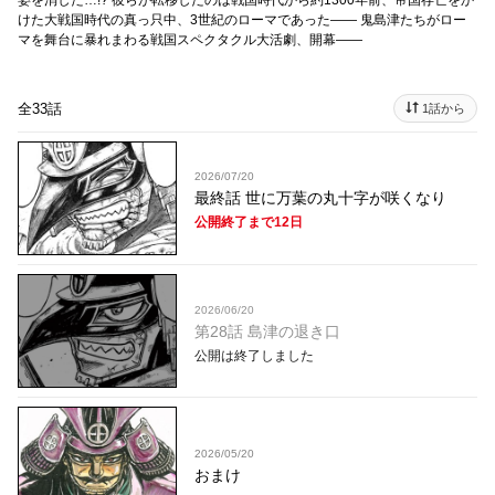
姿を消した…!? 彼らが転移したのは戦国時代から約1300年前、帝国存亡をか
けた大戦国時代の真っ只中、3世紀のローマであった―― 鬼島津たちがロー
マを舞台に暴れまわる戦国スペクタクル大活劇、開幕――
全33話
1話から
2026/07/20
最終話 世に万葉の丸十字が咲くなり
公開終了まで12日
2026/06/20
第28話 島津の退き口
公開は終了しました
2026/05/20
おまけ