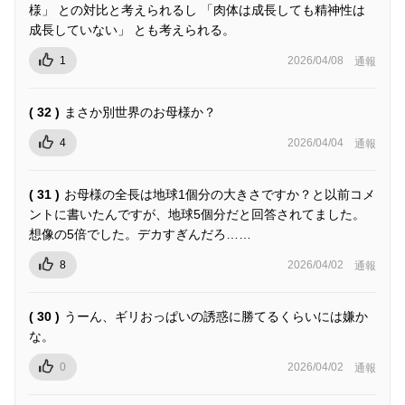
様」 との対比と考えられるし 「肉体は成長しても精神性は
成長していない」 とも考えられる。
1
2026/04/08
通報
( 32 )
まさか別世界のお母様か？
4
2026/04/04
通報
( 31 )
お母様の全長は地球1個分の大きさですか？と以前コメ
ントに書いたんですが、地球5個分だと回答されてました。
想像の5倍でした。デカすぎんだろ……
8
2026/04/02
通報
( 30 )
うーん、ギリおっぱいの誘惑に勝てるくらいには嫌か
な。
0
2026/04/02
通報