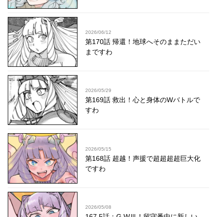
2026/06/12
第170話 帰還！地球へそのままただい
まですわ
2026/05/29
第169話 救出！心と身体のWバトルで
すわ
2026/05/15
第168話 超越！声援で超超超超巨大化
ですわ
2026/05/08
167.5話：G.WⅢ！留守番中に新しい