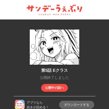
サンデーうぇぶり
第5話 Eクラス
公開終了しました
公開中の話へ
アプリなら
ダウンロードする
続きが読める！