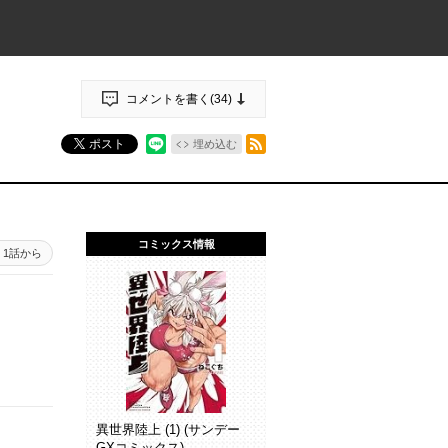
コメントを書く(
34
)
RSSフィード
ポスト
埋め込む
コミックス情報
1話から
異世界陸上 (1) (サンデー
GXコミックス)