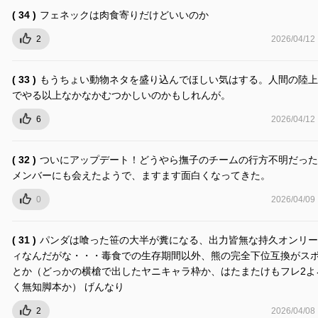
( 34 )
フェネックは肉食寄りだけどいいのか
2
2026/04/12
( 33 )
もうちょい動物ネタを盛り込んでほしい気はする。人間の陸上
でやる以上なかなかむつかしいのかもしれんが。
6
2026/04/12
( 32 )
ついにアップデート！どうやら撫子のチームの行方不明だった
メンバーにも会えたようで、ますます面白くなってきた。
0
2026/04/09
( 31 )
パンダは喰った笹の大半が糞になる、出力皆無な持久オンリー
ィなんだがな・・・毒食での生存期間以外、熊の完全下位互換がス
とか（どっかの横槍で出したヤニキャラ枠か、はたまたけもフレ2よ
く無知脚本か） げんなり
2
2026/04/08