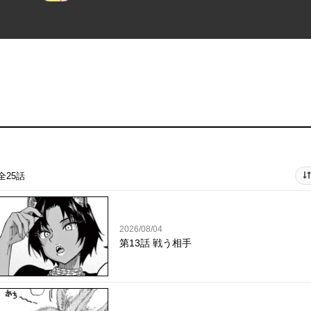
全25話
2026/08/04
第13話 戦う相手