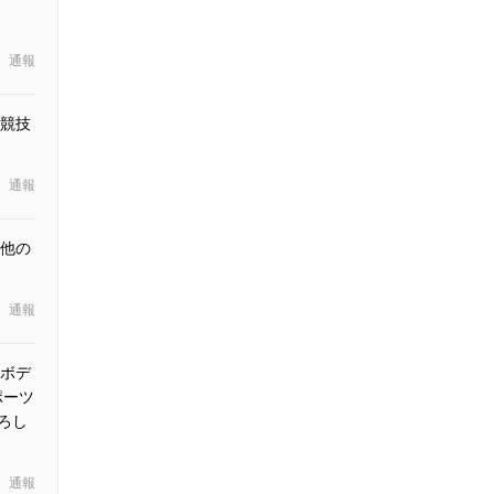
通報
競技
通報
他の
通報
ボデ
ポーツ
ろし
通報