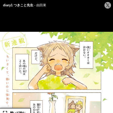
シ
diary1 つきこと先生
由田果
ェ
ア
す
る