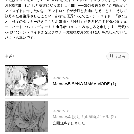
めたばかりの元気でかわいい自称"超優秀"アンドロイドがやってきた！ 「紗
月お嬢様!! わたしと友達になりましょう!!!!」──娘の孤独を案じた両親がア
ンドロイドに命じたのは、アンドロイドが紗月と友達になること！ そして
紗月を社会復帰させること!? 自称"超優秀"へんてこアンドロイド・「さな」
と、極度のダウナーひきこもりお嬢様・「紗月」が巻き起こすドタバタキュ
ートハートフルコメディー！！ ◆作者コメント みやしろと申します。元気い
っぱいなアンドロイドさなとダウナーお嬢様紗月の掛け合いを楽しんでいた
だけたら幸いです。
全9話
1話から
2026/07/24
Memory5 SANA MAMA MODE (1)
2026/07/10
Memory4 接近！距離近ギャル (2)
公開は終了しました