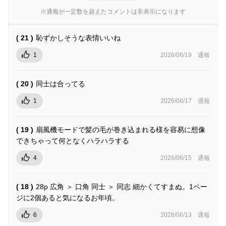
※通報が一定数を超えたコメントは非表示になります
( 21 )
恥ずかしそうな表情いいね
1
2026/06/19
通報
( 20 )
同士は合ってる
1
2026/06/17
通報
( 19 )
扇風機モードで髪の毛が巻き込まれる様を容易に想像
できちゃって何となくハラハラする
4
2026/06/15
通報
( 18 )
28p 広角 ＞ 口角 同士 ＞ 同志 細かくてすまぬ。1ペー
ジに2個あると気になるお年頃。
6
2026/06/13
通報