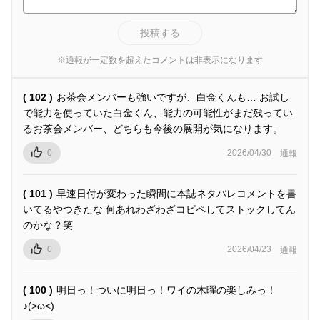
投稿する
※通報が一定数を超えたコメントは非表示になります
( 102 )
お茶会メンバーも強いですが、白金くんも… お試し
で能力を使っていた白金くん、能力の可能性がまだ残ってい
るお茶会メンバー、どちらも今後の展開が気になります。
0
2026/04/30
通報
( 101 )
早速日付が変わった瞬間に本誌ネタバレコメントを書
いてるやつきたな 何あれわざわざコピペしてストックしてん
のかな？笑
0
2026/04/23
通報
( 100 )
明日っ！ついに明日っ！ワイの木曜の楽しみっ！
♪(>ω<)