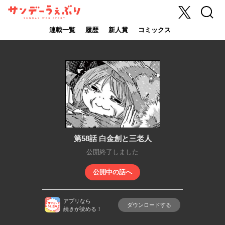
X
検索
サンデーうぇ
ぶり
連載一覧
履歴
新人賞
コミックス
第58話 白金創と三老人
公開終了しました
公開中の話へ
アプリなら
ダウンロードする
続きが読める！