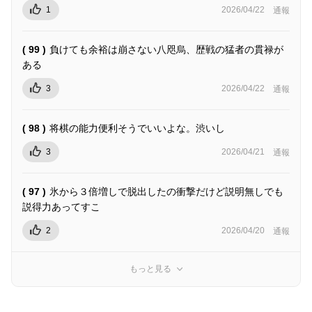
1
2026/04/22
通報
( 99 )
負けても余裕は崩さない八咫烏、歴戦の猛者の貫禄が
ある
3
2026/04/22
通報
( 98 )
将棋の能力便利そうでいいよな。渋いし
3
2026/04/21
通報
( 97 )
氷から３倍増しで脱出したの衝撃だけど説明無しでも
説得力あってすこ
2
2026/04/20
通報
もっと見る