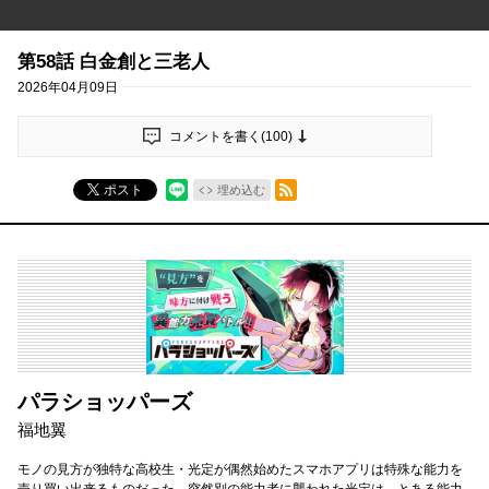
第58話 白金創と三老人
2026年04月09日
コメントを書く(
100
)
RSSフィード
ポスト
埋め込む
パラショッパーズ
福地翼
モノの見方が独特な高校生・光定が偶然始めたスマホアプリは特殊な能力を