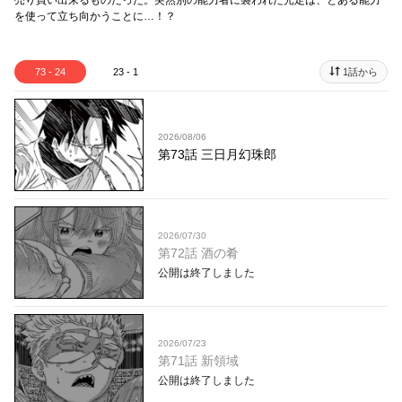
売り買い出来るものだった。突然別の能力者に襲われた光定は、とある能力
を使って立ち向かうことに…！？
73 - 24
23 - 1
1話から
2026/08/06
第73話 三日月幻珠郎
2026/07/30
第72話 酒の肴
公開は終了しました
2026/07/23
第71話 新領域
公開は終了しました