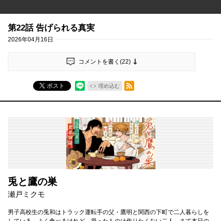
第22話 告げられる真実
2026年04月16日
コメントを書く(
22
)
RSSフィード
ポスト
埋め込む
兎と鷹の巣
瀬戸ミクモ
男子高校生の兎和はトラック運転手の父・鷹明と関西の下町で二人暮らしを