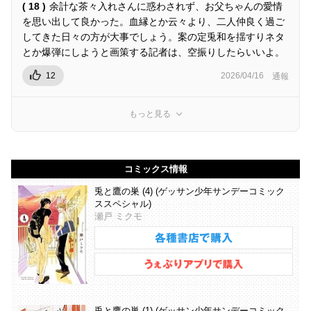
( 18 )
余計な茶々入れさんに惑わされず、お父ちゃんの愛情
を思い出して良かった。血縁とか云々より、二人仲良く過ご
してきた日々の方が大事でしょう。案の定兎和を揺すりネタ
とか爆弾にしようと画策する記者は、空振りしたらいいよ。
12
2026/04/16
通報
もっと見る
コミックス情報
兎と鷹の巣 (4) (ゲッサン少年サンデーコミック
ススペシャル)
瀬戸 ミクモ
兎と鷹の巣 (1) (ゲッサン少年サンデーコミック