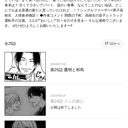
している。よく食べるけれど、凝ったものは作りたくない二人、さて本日の
食卓は？ 古くて小さいアパート、温かい食事、なんてことのない会話。どこ
にでもある普通の家だと思っていたけれど…！？シングルファーザー×男子高
校生 人情食卓物語！ ◆作者コメント 関西の下町、高校生の息子とトラック
運転手の父親。 2人の""おいしい""日々をのぞき見る― そんな漫画でございま
す。 ぜひぜひよろしくお願いいたします〜‼️
全25話
1話から
2026/07/16
第25話 鷹明と和馬
2026/06/18
第24話 メシの前に
公開は終了しました