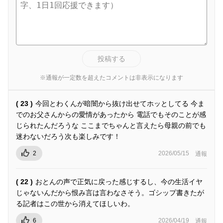
投稿する
※通報が一定数を超えたコメントは非表示になります
( 23 )
今回とわくんが暗闇から抜け出せてホッとしてる 今ま
でのお父さんからの愛情があったから 電話でもそのことが感
じられたんだろうな ここまでちゃんと言えたら母親の前でも
迷わないだろう次も楽しみです！
2
2026/05/15
通報
( 22 )
おとんの声で正気に戻った感じするし、今の生活イヤ
じゃないんだから恨み言は言わなさそう。ゴシップ書きたが
る記者はこの世から消えてほしいわ。
6
2026/04/19
通報