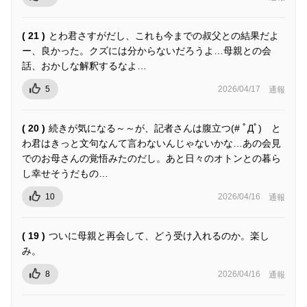
( 21 )
とわ君さすがだし、これも今までの叔父との結果だよ
ー、良かった。クズには分からないだろうよ…母親との会
話、おかしな解釈するなよ…
5
2026/04/17
通報
( 20 )
続きが気になる～～が、記者さんは腹立つ(# ﾟДﾟ) と
わ君はきっと文句なんて言わないんじゃないかな…あの会見
でのお母さんの覚悟みたのだし。あと日々のオトンとの暮ら
し幸せそうだもの…
10
2026/04/16
通報
( 19 )
ついに母親と再会して、どう受け入れるのか。楽し
み。
8
2026/04/16
通報