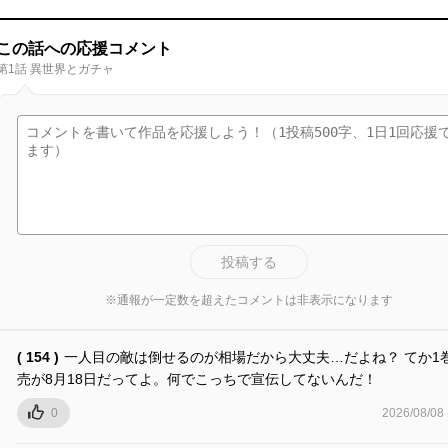
この話への応援コメント
第1話 異世界とガチャ
投稿する
※通報が一定数を超えたコメントは非表示になります
( 154 )
一人目の敵は倒せるのが相場だから大丈夫…だよね？ てか1
売が8月18日だってよ。何でこっちで宣伝してないんだ！
0
2026/08/08