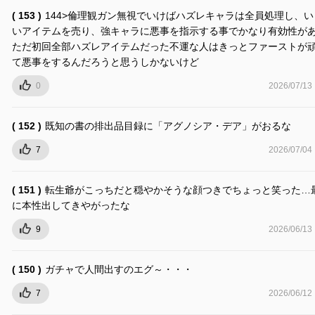
( 153 )
144>倫理観ガン無視でいけばハズレキャラは全員処理し、い
いアイテムを売り、強キャラに悪事を指示する事でかなり有効性が
ただ初回全部ハズレアイテムだった不運な人はきっとファーストが
て悪事をするんだろうと思うしかないけど
0
2026/07/13
( 152 )
既知の書の排出品目録に「アグノシア・デア」がおるな
7
2026/07/04
( 151 )
転生爺がこっちだと穏やかそうな顔つきでちょっと笑った…
に本性出してきやがったな
9
2026/06/13
( 150 )
ガチャで人間出すのエグ～・・・
7
2026/06/12