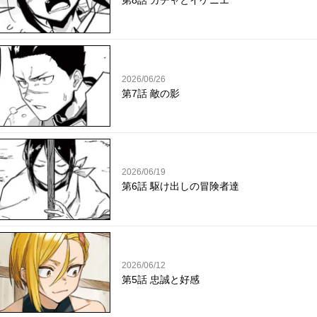
第8話 ガチャとイケニエ
2026/06/26
第7話 敵の影
2026/06/19
第6話 駆け出しの冒険者達
2026/06/12
第5話 忠誠と好感