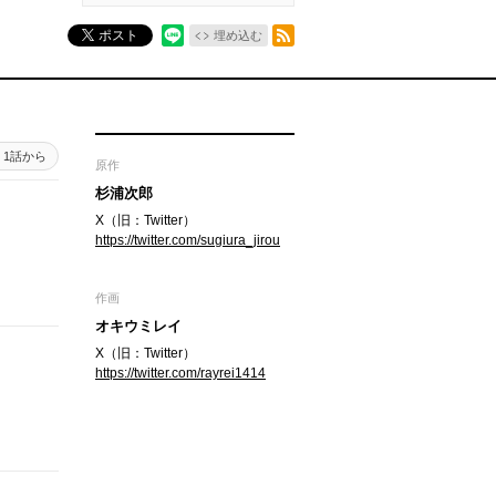
RSSフィード
ポスト
埋め込む
1話から
原作
杉浦次郎
X（旧：Twitter）
https://twitter.com/sugiura_jirou
作画
オキウミレイ
X（旧：Twitter）
https://twitter.com/rayrei1414