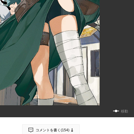
移動
コメントを書く(
154
)