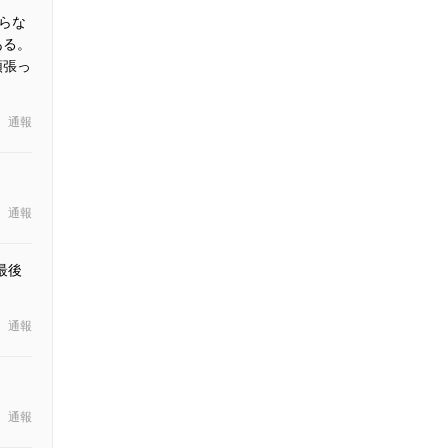
らな
ある。
頑張っ
通報
通報
最後
通報
通報