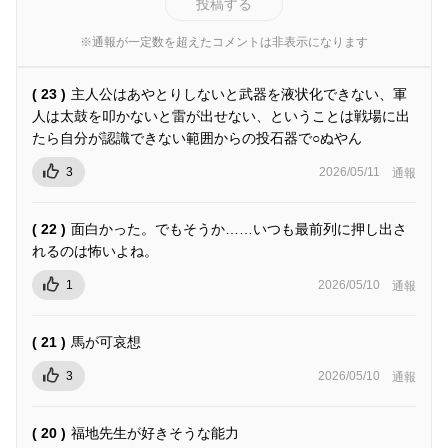
投稿する
※通報が一定数を超えたコメントは非表示になります
( 23 )
主人公はあやとりしないと武器を液状化できない、軍
人は太鼓を叩かないと雷が出せない、ということは戦場に出
たら自分が認識できない範囲からの投石器で○ぬやん
3
2026/05/11
通報
( 22 )
面白かった。でもそうか……いつも最前列に押し出さ
れるのは怖いよね。
1
2026/05/10
通報
( 21 )
馬が可哀想
3
2026/05/10
通報
( 20 )
福地先生が好きそうな能力