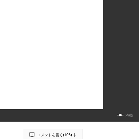
移動
コメントを書く(
106
)