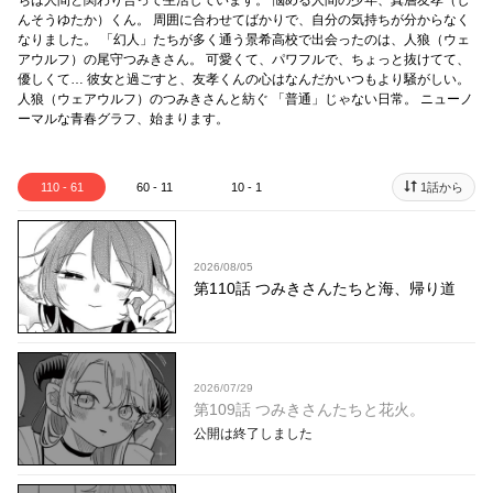
ちは人間と関わり合って生活しています。 悩める人間の少年、真層友孝（し
んそうゆたか）くん。 周囲に合わせてばかりで、自分の気持ちが分からなく
なりました。 「幻人」たちが多く通う景希高校で出会ったのは、人狼（ウェ
アウルフ）の尾守つみきさん。 可愛くて、パワフルで、ちょっと抜けてて、
優しくて… 彼女と過ごすと、友孝くんの心はなんだかいつもより騒がしい。
人狼（ウェアウルフ）のつみきさんと紡ぐ 「普通」じゃない日常。 ニューノ
ーマルな青春グラフ、始まります。
110 - 61
60 - 11
10 - 1
1話から
2026/08/05
第110話 つみきさんたちと海、帰り道
2026/07/29
第109話 つみきさんたちと花火。
公開は終了しました