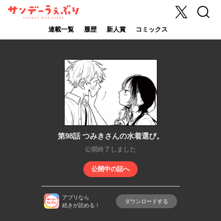
X
検索
サンデーうぇ
ぶり
連載一覧
履歴
新人賞
コミックス
第98話 つみきさんの水着選び。
公開終了しました
公開中の話へ
アプリなら
ダウンロードする
続きが読める！