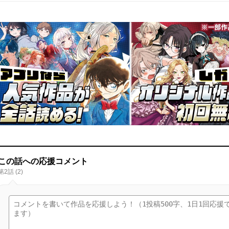
この話への応援コメント
第2話 (2)