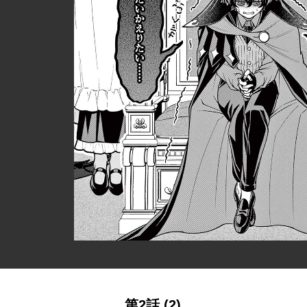
第2話 (2)