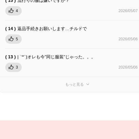
( 15 )
流行りの服は嫌いですか？
4
2026/05/07
( 14 )
返品手続きお願いします…チルドで
5
2026/05/06
( 13 )
| ˙꒳​˙)オレも今”同じ服装”じゃった。。。
3
2026/05/06
もっと見る