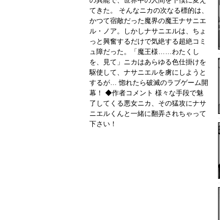
てきた。 そんなニカの次なる標的は、
かつて宿敵だった魔界の魔王ナサニエ
ル・ノア。しかしナサニエルは、ちょ
っと興奮するだけで気絶する超絶コミ
ュ障だった。「魔王様……わたくし
を、見て」ニカはあらゆる色仕掛けを
駆使して、ナサニエルを虜にしようと
するが… 惚れたら破滅のラブゲーム開
幕！ ◆作者コメント 様々な手段で魅
了してくる悪女ニカ、その猛攻にナサ
ニエルくんと一緒に翻弄されちゃって
下さい！