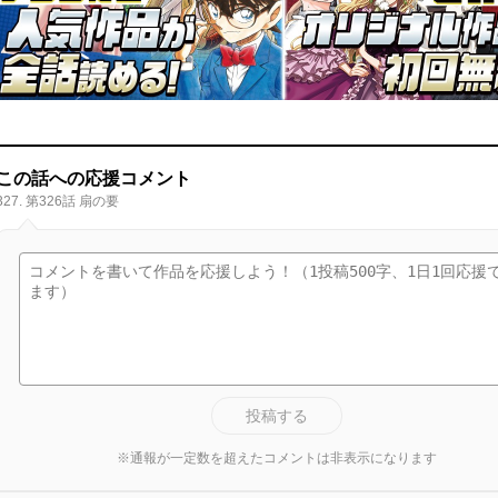
この話への応援コメント
327. 第326話 扇の要
投稿する
※通報が一定数を超えたコメントは非表示になります