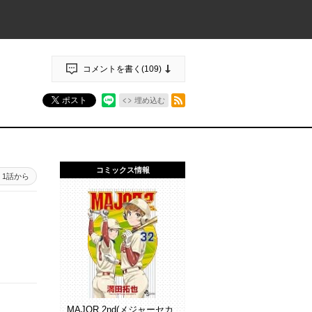
コメントを書く(
109
)
RSSフィード
ポスト
埋め込む
コミックス情報
1話から
MAJOR 2nd(メジャーセカ