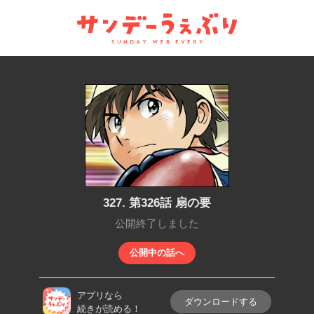
サンデーうぇぶり
327. 第326話 扇の要
公開終了しました
公開中の話へ
アプリなら
ダウンロードする
続きが読める！