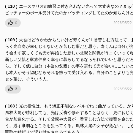
( 110 )
エースマリオの練習に付き合わない光って大丈夫なの？まぁ
ピッチャーのボール受けてたのかバッティングしてたのか知らんけ
0
2026/05/22
( 109 )
大吾はどうかわからないけど寿くんが１番苦しむ方法って、
らく光自身が幸せじゃないとか苦しむ事だと思う。寿くんは自分が
う会えず寂しくても光が再婚した新しい父親と関係がうまくいって
新しい父親と家族仲良く幸せに暮らしてるならそれでいいと思うだ
ら。そして仮に自分（本当の父親）の事を忘れて光が会いにこない
も本人がそう望むならそれを黙って受け入れる。自分のことよりも
せを望む、そういう人。
3
2026/05/22
( 108 )
光の根性は、もう矯正不能なレベルでねじ曲がっている。か
風林大尾が勝利しても、光は反省や修正することはなく、更にねじ
合が加速化する。そして父親や大吾が一番苦しむ方法で復讐を企む
う。必ず漸弱なところを狙ってくる。風林大尾の女子が危ない。 し
関取の鯖折りで返り討ちされるであろう！