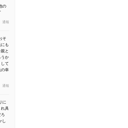
他の
ど
通報
おそ
光にも
母親と
ろうか
として
光の幸
通報
りに
くれ具
だろ
かし