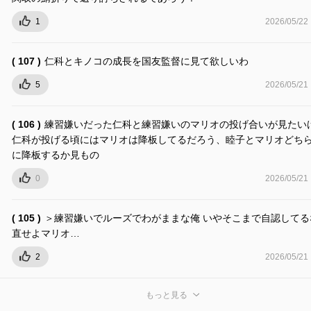
1
2026/05/22
( 107 )
仁科とキノコの成長を国友監督に見て欲しいわ
5
2026/05/21
( 106 )
練習嫌いだった仁科と練習嫌いのマリオの投げ合いが見たい
仁科が投げる頃にはマリオは降板してるだろう、睦子とマリオどち
に降板するか見もの
0
2026/05/21
( 105 )
＞練習嫌いでルーズでわがままな俺 いやそこまで自認してる
直せよマリオ…
2
2026/05/21
もっと見る