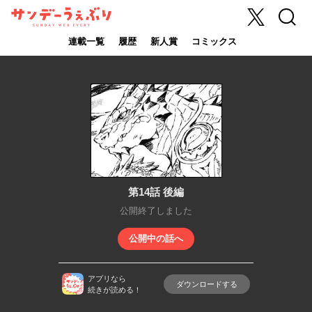
X
検索
サンデーうぇ
ぶり
連載一覧
履歴
新人賞
コミックス
第14話 後編
公開終了しました
公開中の話へ
アプリなら
ダウンロードする
続きが読める！