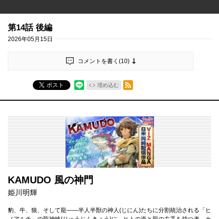
第14話 後編
2026年05月15日
コメントを書く(
10
)
RSSフィード
ポスト
埋め込む
KAMUDO 風の神門
姫川明輝
豹、牛、狼、そして龍――半人半獣の神人(じにん)たちに分割統治される「ヒ