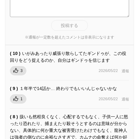
投稿する
※通報が一定数を超えたコメントは非表示になります
( 10 )
いがみあったり威張り散らしてたギンドゥが、この役
回りをどう捉えるのか、自分はギンドゥを信じます
3
2026/05/22
通報
( 9 )
１年半で14話か… 終わりでもいいんじゃないかな
1
2026/05/22
通報
( 8 )
扱いも然程良くなく、心配するでもなく、子供一人に怒
ったり恐れたり、捕まえたり殺そうとするのは意味が分から
ない、具体的に何か重大な被害受けたわけでもなく、龍神人
は強者の側なのに余裕なさすぎで、カムナの命奪えば何か好