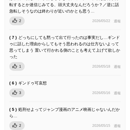
転するとか迷信じみてる、頭大丈夫なんだろうか？／逆に話
急転しそうなのは終わりが近いのかとも思う…
2
2026/05/22
通報
( 7 )
どっちにしても黙って出て行ったのは事実だし…ギンド
ゥに話した理由からしてもそう思われるのは仕方ないよって
思ってしまう 置いて行かれる側のことも考えて上げて欲しか
った
1
2026/05/18
通報
( 6 )
ギンドゥ可哀想
3
2026/05/16
通報
( 5 )
処刑せよってジャンプ漫画のアニメ映画じゃないんだか
ら…
2
2026/05/15
通報