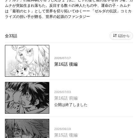
ノアルチ」の龍神峡(りゅうじんきょう)に、ヒトの姿と龍の左手を持つ者、カ
ムナが突如生まれ落ちた。反目する数々の神人たちの中、運命の子・カムナ
は「最初のヒト」として世界を切り拓いてゆくーー 「ゼルダの伝説」コミカ
ライズの担い手が贈る、世界の起源のファンタジー
全33話
1話から
2026/07/17
第16話 後編
2026/07/03
第16話 前編
公開は終了しました
2026/06/19
第15話 後編