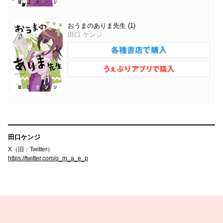
おうまのありま先生 (1)
田口 ケンジ
田口ケンジ
X（旧：Twitter）
https://twitter.com/o_m_a_e_p