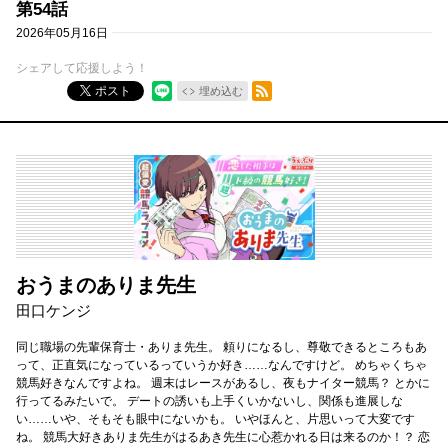
第54話
2026年05月16日
シェアして応援しよう！
RSSフィード
ポスト
埋め込む
おうまのありま先生
田口ケンジ
同じ職場の先輩保育士・ありま先生。 頼りになるし、尊敬できるところもあ
って、正直気になっているっていうか好き……なんですけど。 めちゃくちゃ
競馬好きなんですよね。 週末はレースがあるし、夜もナイター競馬？ とかに
行ってるみたいで。 デートの誘いも上手くいかないし、関係も進展しな
い……いや、そもそも眼中にないかも。 いやほんと、片思いって大変です
ね。 競馬大好きありま先生がはるあき先生に心惹かれる日は来るのか！？ 恋