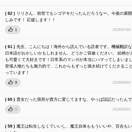
( 62 )
リリさん、前世でもシゴデキだったんだろうなー。今後の展開
しみです！ 応援します！！
1
2026/07/04
( 61 )
先生、こんにちは！海外から読んでいる読者です。機械翻訳な
日本語がおかしいかもしれません、どうかご容赦ください。 絵柄が
も可愛くて大好きです！日常系のマンガが本当にハマってしまいま
登場人物たちも魅力的で、これからもずっと描き続けてくださるこ
っています！
9
2026/06/02
( 60 )
貴女だった箇所が貴方に変じてますな、やっぱ誤記だったんで
0
2026/05/31
( 59 )
魔王は転生しなくていいし、魔王自体ももういいや、百合もい