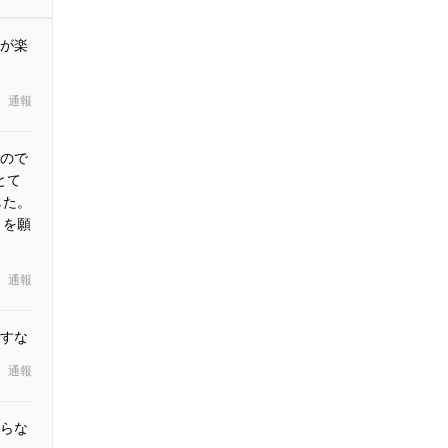
が楽
通報
ので
とて
した。
とを願
通報
すな
通報
らな