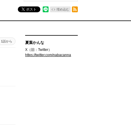
RSSフィード
ポスト
埋め込む
1話から
夏葉かんな
X（旧：Twitter）
https://twitter.com/nabacanna