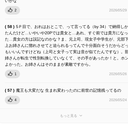
いかな
2
2026/05/29
( 58 )
5Ｐ目で、おれはおとこで、って言ってる（by 34）で納得し
たんだけど…いやいや20Pでは貴女と…あれ、すぐ前では貴方にな
た…貴女の方は誤記なのかな？ま、元上司、現女子中学生が、元部
上お姉さんに惚れさせてと迫られるってんで十分面白そうだからど
もいいんですけどね（上司と女子って実は音が似てたんですな）。
姉さんが転生で性別転換していなくて、その手があったか！と。ホ
よかった。お姉さんはそのままが素敵ですから。
1
2026/05/26
( 57 )
魔王も大変だな 生まれ変わったのに前世の記憶残ってるの
4
2026/05/24
もっと見る