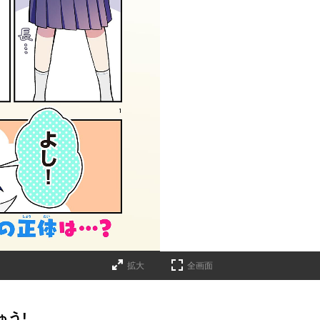
拡大
全画面
ゅう!