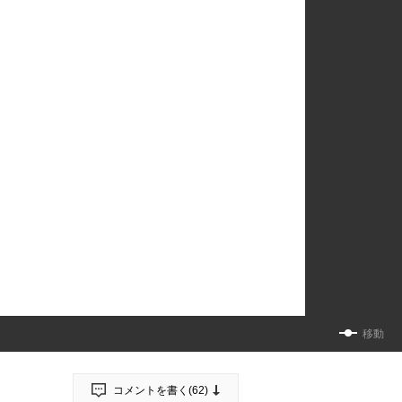
移動
コメントを書く(
62
)