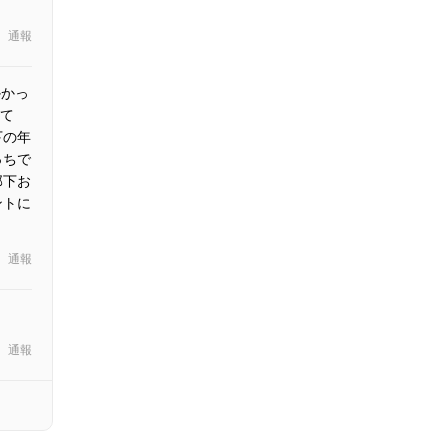
通報
かかっ
って
下の年
っちで
部下お
ントに
通報
通報