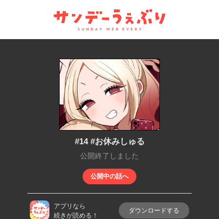
サンデーうぇぶり
#14 #お休みしゅる
公開終了しました
公開中の話へ
アプリなら
ダウンロードする
続きが読める！