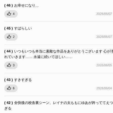
( 46 )
お幸せになり…
4
2026/06/07
( 45 )
すばらしい
2
2026/06/07
( 44 )
いつもいつも本当に素敵な作品をありがとうございます 心が
れていきます…… 永遠に続いてほしい……
3
2026/06/05
( 43 )
すきすぎる
6
2026/06/04
( 42 )
全快後の校舎裏シーン、レイナの太ももにゆあが跨っててえつ
ぎる