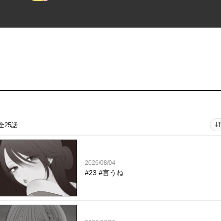
全25話
2026/08/04
#23 #言うね