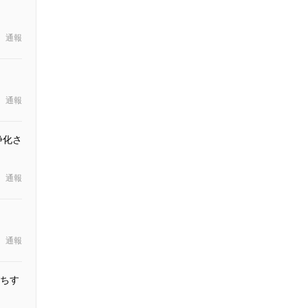
通報
通報
浄化さ
通報
通報
ちす