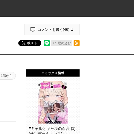
コメントを書く(
46
)
RSSフィード
ポスト
埋め込む
コミックス情報
1話から
#ギャルとギャルの百合 (1)
(サンデーうぇぶり)