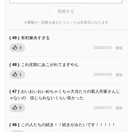
投稿する
※通報が一定数を超えたコメントは非表示になります
( 49 )
有村麻央すぎる
3
2026/07/25
通報
( 48 )
これ仗助にあこがれてますやん
1
2026/07/20
通報
( 47 )
おいおいおいめちゃくちゃ大当たりの新人作家さんじ
ゃないの 信じられないくらい良かった
5
2026/07/12
通報
( 46 )
この人たちの続き！！続きがみたいです！！！！！