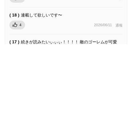
( 18 )
連載して欲しいです〜
4
2026/06/11
通報
( 17 )
続きが読みたいぃぃぃ！！！！ 敵のゴーレムが可愛
い。
4
2026/06/11
通報
( 16 )
面白かった。連載が読みたくなるねえ。
5
2026/06/09
通報
もっと見る