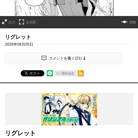
拡大
全画面
移動
リグレット
2026年06月05日
コメントを書く(
21
)
RSSフィード
ポスト
埋め込む
リグレット