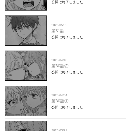
公開は終了しました
2026/05/02
第31話
公開は終了しました
2026/04/18
第30話②
公開は終了しました
2026/04/04
第30話①
公開は終了しました
2026/03/21