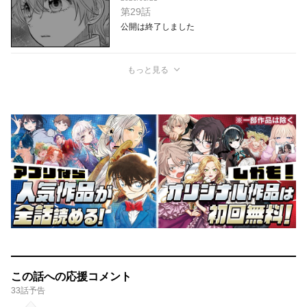
第29話
公開は終了しました
もっと見る
この話への応援コメント
33話予告