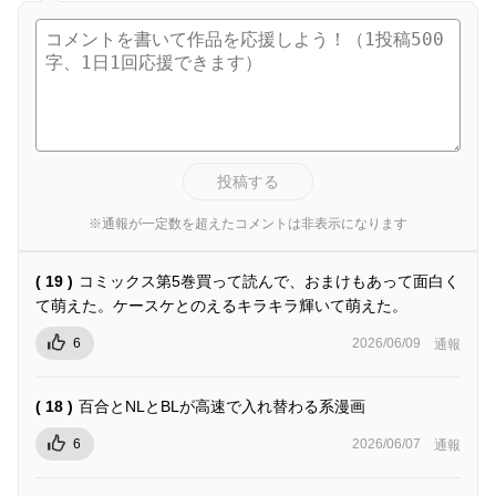
投稿する
※通報が一定数を超えたコメントは非表示になります
( 19 )
コミックス第5巻買って読んで、おまけもあって面白く
て萌えた。ケースケとのえるキラキラ輝いて萌えた。
6
2026/06/09
通報
( 18 )
百合とNLとBLが高速で入れ替わる系漫画
6
2026/06/07
通報