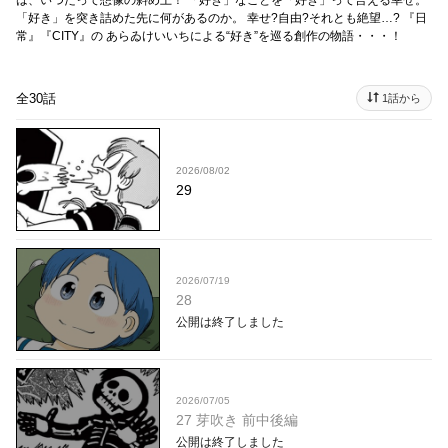
は、いつだって想像の斜め上！ 「好き」なことを「好き」って言える幸せ。
「好き」を突き詰めた先に何があるのか。 幸せ?自由?それとも絶望…? 『日
常』『CITY』の あらゐけいいちによる“好き”を巡る創作の物語・・・！
全30話
1話から
2026/08/02
29
2026/07/19
28
公開は終了しました
2026/07/05
27 芽吹き 前中後編
公開は終了しました