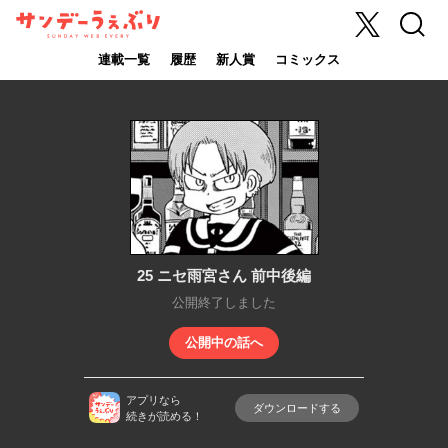
X
検索
サンデーうぇ
ぶり
連載一覧
履歴
新人賞
コミックス
25 ニセ雨宮さん 前中後編
公開終了しました
公開中の話へ
アプリなら
ダウンロードする
続きが読める！