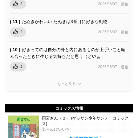
3
2026/06/07
通報
( 11 )
たぬきかわいい たぬきは3番目に好きな動物
2
2026/06/07
通報
( 10 )
好きってのは自分の外と内にあるものが上手いこと噛
み合ったときに生じる気持ちだと思う（どやぁ
4
2026/06/07
通報
もっと見る
コミックス情報
雨宮さん（２） (ゲッサン少年サンデーコミック
ス)
あらゐけいいち