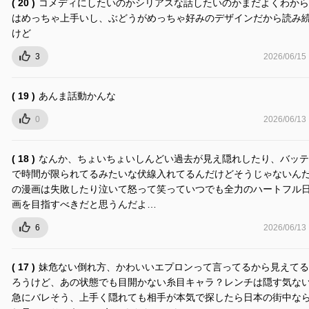
( 20 )
コメディにしたいのかシリアスな話したいのかまだよくわから
はめっちゃ上手いし、ぶどうがめっちゃ好みのデザインだから読み
けど
3
2026/06/15
( 19 )
あんま話動かんな
0
2026/06/13
( 18 )
なんか、ちょいちょいしんどい過去が見え隠れしたり、バッテ
で時間が限られてるみたいな伏線入れてるんだけどそうじゃないん
の漫画は失敗したり泣いて怒って笑っていつでも全力のハートフル
画を目指すべきだと思うんだよ…
6
2026/06/13
( 17 )
妹危ない倒れ方、かわいいエプロンって言ってるから見えてる
ろうけど、あの状態でも目開かない糸目キャラ？レンチは隠す気な
急にバレそう、上手く隠れても相手が本気で探したら日本の街中な