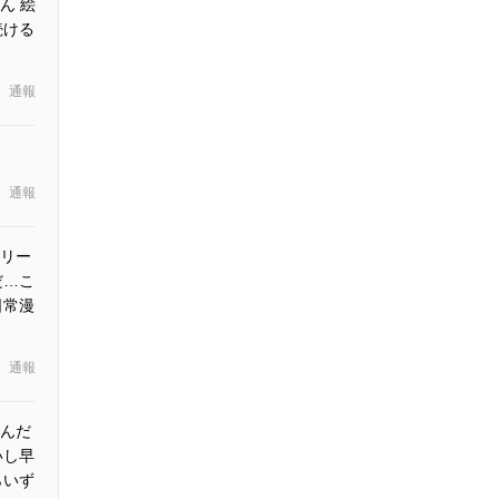
ん 絵
続ける
通報
通報
リー
だ…こ
日常漫
通報
んだ
いし早
らいず