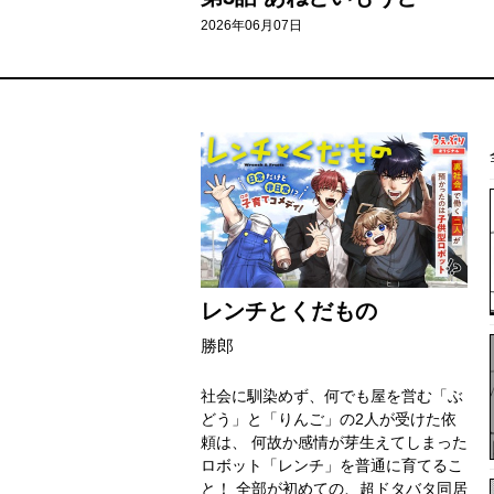
2026年06月07日
レンチとくだもの
勝郎
社会に馴染めず、何でも屋を営む「ぶ
どう」と「りんご」の2人が受けた依
頼は、 何故か感情が芽生えてしまった
ロボット「レンチ」を普通に育てるこ
と！ 全部が初めての、超ドタバタ同居