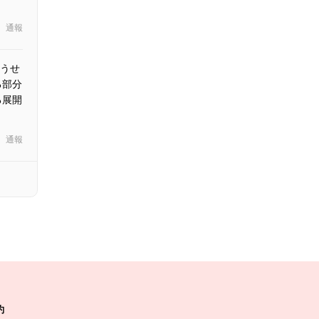
通報
うせ
る部分
る展開
通報
約