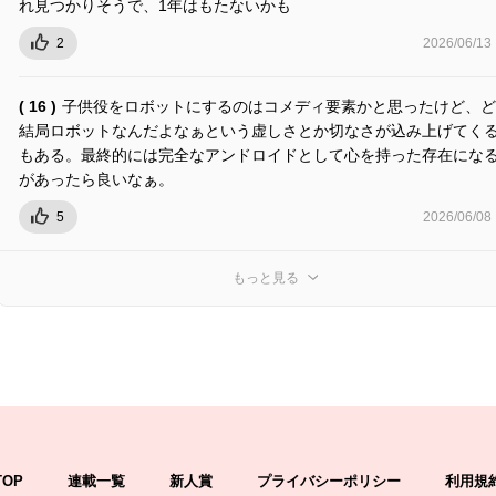
れ見つかりそうで、1年はもたないかも
2
2026/06/13
( 16 )
子供役をロボットにするのはコメディ要素かと思ったけど、ど
結局ロボットなんだよなぁという虚しさとか切なさが込み上げてく
もある。最終的には完全なアンドロイドとして心を持った存在にな
があったら良いなぁ。
5
2026/06/08
もっと見る
TOP
連載一覧
新人賞
プライバシーポリシー
利用規