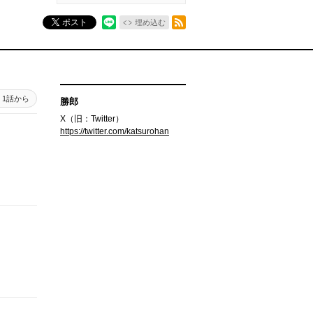
RSSフィード
ポスト
埋め込む
1話から
勝郎
X（旧：Twitter）
https://twitter.com/katsurohan