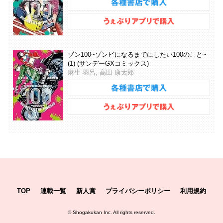
ゾン100~ゾンビになるまでにしたい100のこと~
(1) (サンデーGXコミックス)
麻生 羽呂, 高田 康太郎
TOP
連載一覧
新人賞
プライバシーポリシー
利用規約
©
Shogakukan Inc.
All rights reserved.