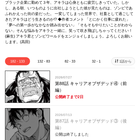
ブラック企業に勤めて３年、アキラは心身ともに疲労しきっていた。しか
し、ある朝、いつものように出社しようとした彼が見たものは、ゾンビであ
ふれかえった街の姿だった。 一変してしまった世界で、社畜として過ごして
きたアキラはどう生きるのか!? ◆作者コメント 「とにかく仕事に疲れた」
「夢への第一歩がなかなか踏み出せない」「そもそもやりたいことがわから
ない」そんな悩みをアキラと一緒に、笑って吹き飛ばしちゃってください！
(麻生) アキラ君とゾンビワールドをエンジョイしましょう。よろしくお願い
します。(高田)
182 - 133
132 - 83
82 - 33
32 - 1
1話から
2026/07/27
第88話 キャリアオブザデッド④（前
編）
公開終了まで2日
2026/07/13
第87話 キャリアオブザデッド③（後
編）
公開は終了しました