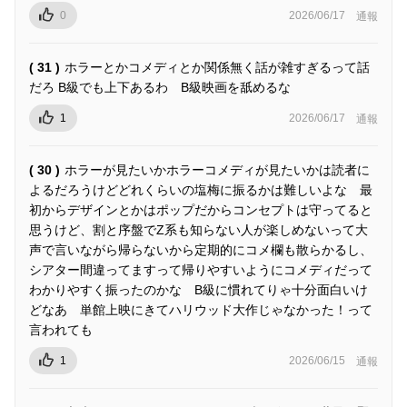
0
2026/06/17
通報
( 31 )
ホラーとかコメディとか関係無く話が雑すぎるって話
だろ B級でも上下あるわ B級映画を舐めるな
1
2026/06/17
通報
( 30 )
ホラーが見たいかホラーコメディが見たいかは読者に
よるだろうけどどれくらいの塩梅に振るかは難しいよな 最
初からデザインとかはポップだからコンセプトは守ってると
思うけど、割と序盤でZ系も知らない人が楽しめないって大
声で言いながら帰らないから定期的にコメ欄も散らかるし、
シアター間違ってますって帰りやすいようにコメディだって
わかりやすく振ったのかな B級に慣れてりゃ十分面白いけ
どなあ 単館上映にきてハリウッド大作じゃなかった！って
言われても
1
2026/06/15
通報