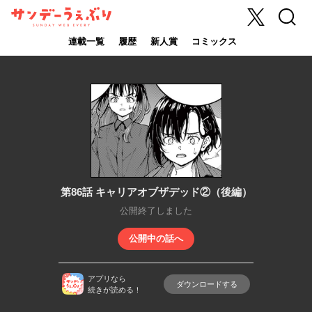
X
検索
サンデーうぇ
ぶり
連載一覧
履歴
新人賞
コミックス
第86話 キャリアオブザデッド②（後編）
公開終了しました
公開中の話へ
アプリなら
ダウンロードする
続きが読める！