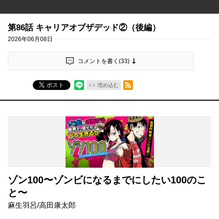
第86話 キャリアオブザデッド②（後編）
2026年06月08日
コメントを書く(
33
)
RSSフィード
ポスト
埋め込む
ゾン100〜ゾンビになるまでにしたい100のこ
と〜
麻生羽呂/高田康太郎