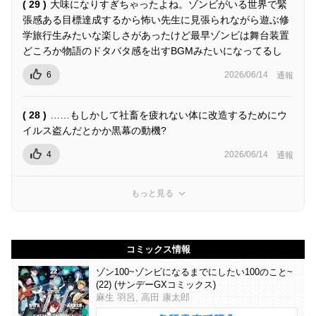
( 29 )
大味になりすぎちゃったよね。ゾンビがいる世界で緊
張感ある目標達成するから怖い先生に見張られながら遊ぶ修
学旅行生みたいな楽しさがあったけど最早ゾンビは舞台装置
どころか物語のドタバタ感を出すBGMみたいになってるし
6
2026/06/14
通報
( 28 )
……もしかして社畜を疲れない体に改造するためにウ
イルス盗んだとかか黒幕の動機?
4
2026/06/14
通報
もっと見る
コミックス情報
ゾン100~ゾンビになるまでにしたい100のこと~
(22) (サンデーGXコミックス)
麻生 羽呂, 高田 康太郎