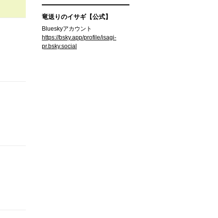
竜送りのイサギ【公式】
Blueskyアカウント
https://bsky.app/profile/isagi-
pr.bsky.social