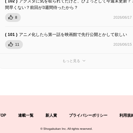
( 102 )
アクスタに気を取られてたけど、ひょっとして今週末更新？ 
間早くない？前回が3週間待ったから？
8
2026/06/17
( 101 )
アニメ化したら第一話を映画館で先行公開とかして欲しい
11
2026/06/15
もっと見る
TOP
連載一覧
新人賞
プライバシーポリシー
利用規
©
Shogakukan Inc.
All rights reserved.