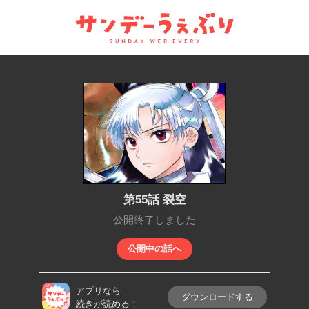
サンデーうぇぶり
第55話 裂空
公開終了しました
公開中の話へ
アプリなら
ダウンロードする
続きが読める！