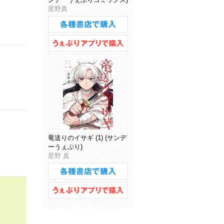
星野真
竜送りのイサギ (1) (サンデ
ーうぇぶり)
星野 真