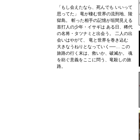
「もし会えたなら、死んでも いいって
思ってた」 竜が棲む世界の流刑地、陵
獄島。 斬った相手の記憶が垣間見える
首打人の少年・イサギは ある日、稀代
の名将・タツナミと出会う。 二人の出
会いはやがて、 竜と世界を巻き込む
大きなうねりとなっていく──… この
旅路の行く末は、救いか、破滅か。 魂
を紡ぐ意義をここに問う、竜殺しの旅
路。