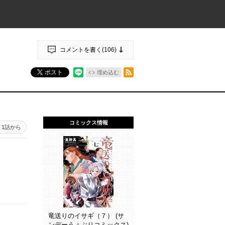
コメントを書く(
106
)
RSSフィード
ポスト
埋め込む
コミックス情報
1話から
竜送りのイサギ（７） (サ
ンデーうぇぶりコミックス)