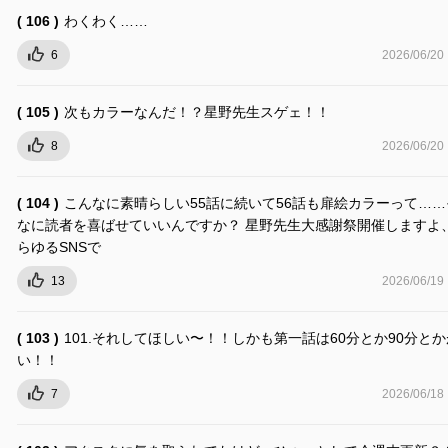
( 106 )
わくわく……
6
2026/06/20
( 105 )
次もカラーなんだ！？星野先生スゲェ！！
8
2026/06/20
( 104 )
こんなに素晴らしい55話に続いて56話も扉絵カラーって……
なに読者を喜ばせていいんですか？ 星野先生大感謝祭開催しますよ
らゆるSNSで
13
2026/06/19
( 103 )
101.それしてほしい〜！！しかも第一話は60分とか90分と
い！！
7
2026/06/18