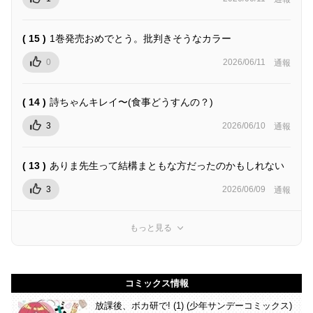
( 15 )
1巻発売おめでとう。批判きそうなカラー
0
2026/06/11
通報
( 14 )
詩ちゃんキレイ〜(食事どうすんの？)
3
2026/06/10
通報
( 13 )
ありま先生って結構まともな方だったのかもしれない
3
2026/06/09
通報
もっと見る
コミックス情報
放課後、ボカ研で! (1) (少年サンデーコミックス)