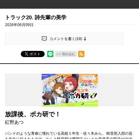
トラック20. 詩先輩の美学
2026年06月09日
コメントを書く(
18
)
RSSフィード
ポスト
埋め込む
放課後、ボカ研で！
紅野あつ
バンドのような青春に憧れている高校１年生・佐々木みら。 軽音部入部の旨