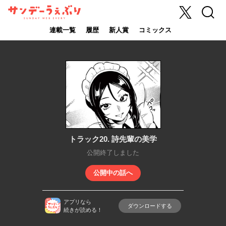
X
検索
サンデーうぇ
ぶり
連載一覧
履歴
新人賞
コミックス
トラック20. 詩先輩の美学
公開終了しました
公開中の話へ
アプリなら
ダウンロードする
続きが読める！