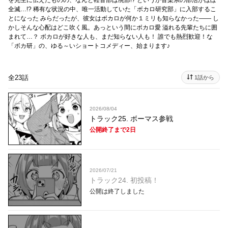
を先生に伝えたものの、なんと軽音部は廃部!? というか音楽系の部活がほぼ
全滅…!? 稀有な状況の中、唯一活動していた「ボカロ研究部」に入部するこ
とになった みらだったが、彼女はボカロが何か１ミリも知らなかった―― し
かしそんな心配はどこ吹く風。あっという間にボカロ愛 溢れる先輩たちに囲
まれて…？ ボカロが好きな人も、まだ知らない人も！ 誰でも熱烈歓迎！な
「ボカ研」の、ゆる～いショートコメディー、始まります♪
全23話
1話から
2026/08/04
トラック25. ボーマス参戦
公開終了まで2日
2026/07/21
トラック24. 初投稿！
公開は終了しました