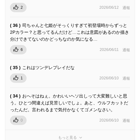
2
2026/06/12
通報
( 36 )
司ちゃんと七姫がそっくりすぎて初登場時からずっと
2Pカラー？と思ってるんだけど…これは意図があるのか描き
分けできてないのかどっちなのか気になる…
6
2026/06/11
通報
( 35 )
これはツンデレプレイだな
1
2026/06/10
通報
( 34 )
おへそはねぇ。かわいいヘソ出しって大変難しいと思
う。ひとつ間違えば見苦しいでしょ。あと、ウルフカットだ
ったんだ。言われるまで気付かなくてゴメンなさい。
0
2026/06/10
通報
もっと見る