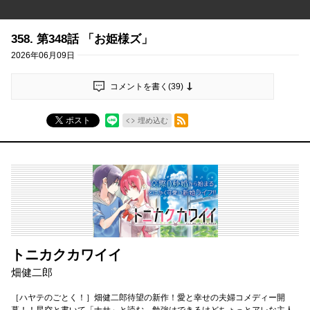
358. 第348話 「お姫様ズ」
2026年06月09日
コメントを書く(
39
)
RSSフィード
ポスト
埋め込む
トニカクカワイイ
畑健二郎
［ハヤテのごとく！］畑健二郎待望の新作！愛と幸せの夫婦コメディー開