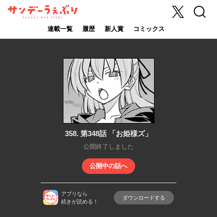
X
検索
サンデーうぇ
ぶり
連載一覧
履歴
新人賞
コミックス
358. 第348話 「お姫様ズ」
公開終了しました
公開中の話へ
アプリなら
ダウンロードする
続きが読める！