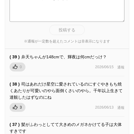
投稿する
※通報が一定数を超えたコメントは非表示になります
( 39 )
弁天ちゃんが148cmで、輝夜は何cmだっけ？
0
2026/06/15
通報
( 38 )
司はあれだけ星空に愛されているのにすぐやきもち焼
くあたりが可愛いのやら面倒くさいのやら。千年以上生きて
達観したはずなのにね
3
2026/06/13
通報
( 37 )
髪がふわっとしてて大きめのメガネかけてる子は大体
すきです