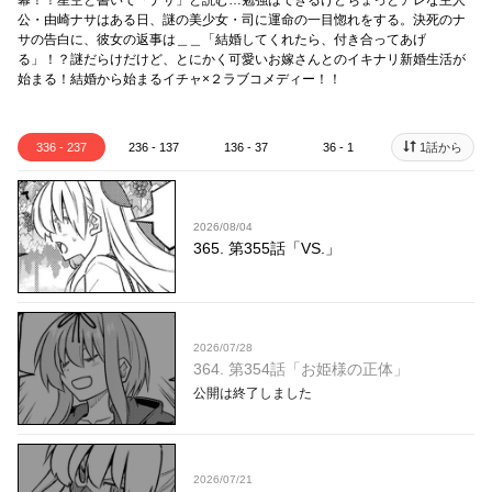
幕！！星空と書いて「ナサ」と読む…勉強はできるけどちょっとアレな主人
公・由崎ナサはある日、謎の美少女・司に運命の一目惚れをする。決死のナ
サの告白に、彼女の返事は＿＿「結婚してくれたら、付き合ってあげ
る」！？謎だらけだけど、とにかく可愛いお嫁さんとのイキナリ新婚生活が
始まる！結婚から始まるイチャ×２ラブコメディー！！
336 - 237
236 - 137
136 - 37
36 - 1
1話から
2026/08/04
365. 第355話「VS.」
2026/07/28
364. 第354話「お姫様の正体」
公開は終了しました
2026/07/21