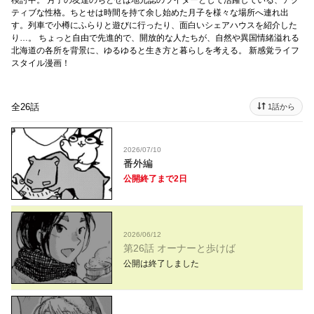
検討中。 月子の友達のちとせは地元誌のライターとして活躍している、アク
ティブな性格。ちとせは時間を持て余し始めた月子を様々な場所へ連れ出
す。列車で小樽にふらりと遊びに行ったり、面白いシェアハウスを紹介した
り…。 ちょっと自由で先進的で、開放的な人たちが、自然や異国情緒溢れる
北海道の各所を背景に、ゆるゆると生き方と暮らしを考える。 新感覚ライフ
スタイル漫画！
全26話
1話から
2026/07/10
番外編
公開終了まで2日
2026/06/12
第26話 オーナーと歩けば
公開は終了しました