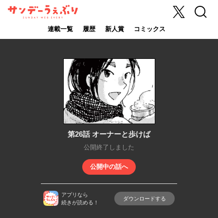
X
検索
サンデーうぇ
ぶり
連載一覧
履歴
新人賞
コミックス
第26話 オーナーと歩けば
公開終了しました
公開中の話へ
アプリなら
ダウンロードする
続きが読める！