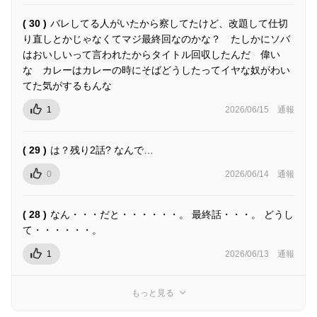
( 30 )
バレしてる人がいたから察してたけど、改題して仕切
り直しとかじゃなくてマジ最終回なのかな？ たしかにソバ
はおいしいって言われたからタイトル回収したんだ 偉い
な カレーはカレーの時にそばどうしたってイヤな奴がわい
てた気がするもんな
1
2026/06/15
通報
( 29 )
は？残り2話? なんで…
0
2026/06/14
通報
( 28 )
なん・・・だと・・・・・・。 最終話・・・。 どうし
て・・・・・・。
1
2026/06/13
通報
もっと見る