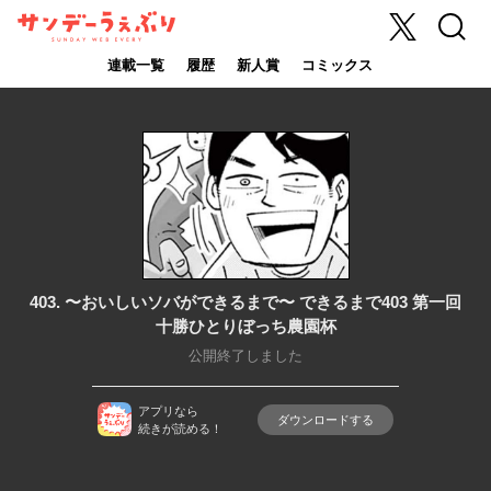
X
検索
サンデーうぇ
ぶり
連載一覧
履歴
新人賞
コミックス
403. 〜おいしいソバができるまで〜 できるまで403 第一回
十勝ひとりぼっち農園杯
公開終了しました
アプリなら
ダウンロードする
続きが読める！