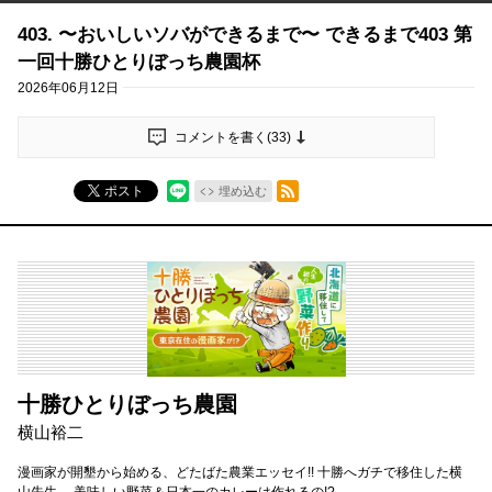
403. 〜おいしいソバができるまで〜 できるまで403 第
一回十勝ひとりぼっち農園杯
2026年06月12日
コメントを書く(
33
)
RSSフィード
ポスト
埋め込む
十勝ひとりぼっち農園
横山裕二
漫画家が開墾から始める、どたばた農業エッセイ!! 十勝へガチで移住した横