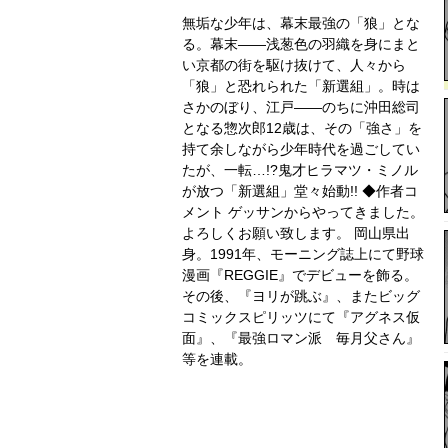
無垢な少年は、幕末最強の「狼」とな
る。幕末――浅葱色の羽織を身にまと
い京都の街を駆け抜けて、人々から
「狼」と恐れられた「新選組」。時は
さかのぼり、江戸――のちに沖田総司
となる惣次郎12歳は、その「強さ」を
持て余しながら少年時代を過ごしてい
たが、一転…!?鬼才ヒラマツ・ミノル
が放つ「新選組」堂々始動!! ◆作者コ
メント ゲッサンからやってきました。
よろしくお願い致します。 岡山県出
身。1991年、モーニング誌上にて野球
漫画『REGGIE』でデビューを飾る。
その後、『ヨリが跳ぶ』、またビッグ
コミックスピリッツにて『アグネス仮
面』、『最強ロマン派 毎月父さん』
等を連載。