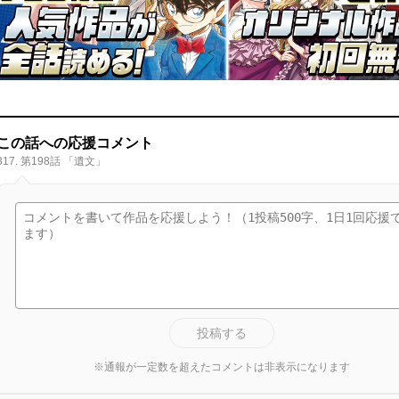
この話への応援コメント
317. 第198話 「遺文」
投稿する
※通報が一定数を超えたコメントは非表示になります