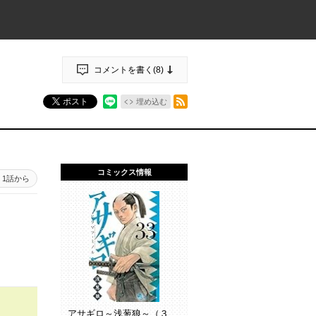
コメントを書く(
8
)
RSSフィード
ポスト
埋め込む
コミックス情報
1話から
アサギロ～浅葱狼～（３