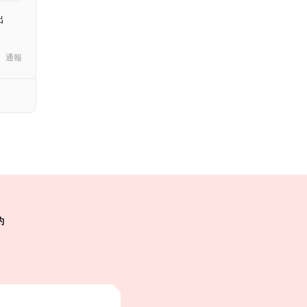
出
通報
約