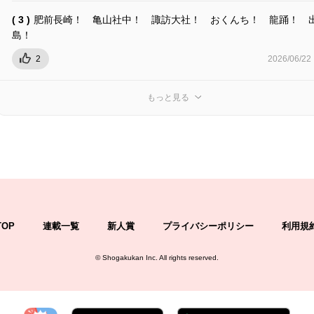
( 3 )
肥前長崎！ 亀山社中！ 諏訪大社！ おくんち！ 龍踊！ 
島！
2
2026/06/22
もっと見る
TOP
連載一覧
新人賞
プライバシーポリシー
利用規
©
Shogakukan Inc.
All rights reserved.