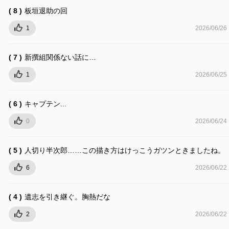
( 8 )
板垣退助の回
1
2026/06/26
( 7 )
新撰組関係ない話に…
1
2026/06/25
( 6 )
キャプテン...
0
2026/06/24
( 5 )
人切り半次郎……この描き方はけっこうガツンときましたね。
6
2026/06/22
( 4 )
遺志を引き継ぐ。胸熱だな
2
2026/06/22