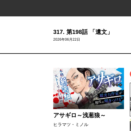
317. 第198話 「遺文」
2026年06月22日
アサギロ～浅葱狼～
ヒラマツ・ミノル