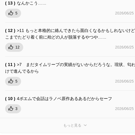
( 13 )
なんかこう……
5
2026/06/25
( 12 )
>11 もっと本格的に絡んできたら面白くなるかもしれないけ
こまでたどり着く前に殆どの人が脱落するやつや……
12
2026/06/25
( 11 )
>7 まだタイムリープの実績がないからだろうな。現状、匂
けで進んでるから
5
2026/06/25
( 10 )
4ポエムで会話はラノベ原作あるあるだからセーフ
3
2026/06/25
もっと見る