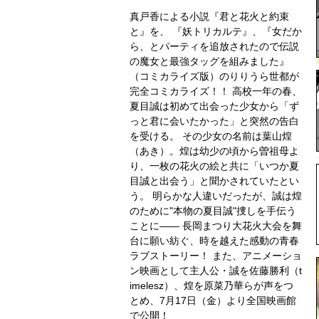
真戸香による小説『君と花火と約束
と』を、 『妖トリカルテ』、『女だか
ら、とパーティを追放されたので伝説
の魔女と最強タッグを組みました』
（コミカライズ版）のりりうら世都が
完全コミカライズ！！ 高校一年の春、
夏目誠は初めて出会った少女から「ず
っと君に会いたかった」と突然の告白
を受ける。 その少女の名前は葉山煌
（あき）。煌は幼少の頃から曽祖母よ
り、一枚の花火の絵と共に「いつか夏
目誠と出会う」と聞かされていたとい
う。 明らかな人違いだったが、誠は煌
のために"本物の夏目誠"捜しを手伝う
ことに―― 長岡まつり大花火大会を舞
台に願い紡ぐ、時を越えた感動の青春
ラブストーリー！ また、アニメーショ
ン映画として主人公・誠を佐藤勝利（t
imelesz）、煌を原菜乃華らが声をつ
とめ、7月17日（金）より全国映画館
で公開！