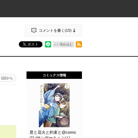
コメントを書く(
15
)
RSSフィード
ポスト
埋め込む
コミックス情報
1話から
君と花火と約束と@comic
(1) (サンデーうぇぶり)