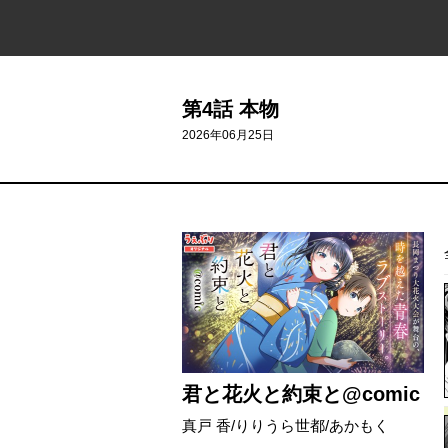
第4話 本物
2026年06月25日
君と花火と約束と@comic
真戸 香/りりうら世都/あかもく