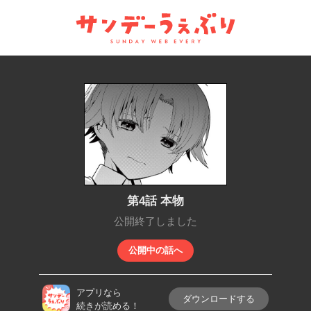
サンデーうぇぶり
第4話 本物
公開終了しました
公開中の話へ
アプリなら
ダウンロードする
続きが読める！