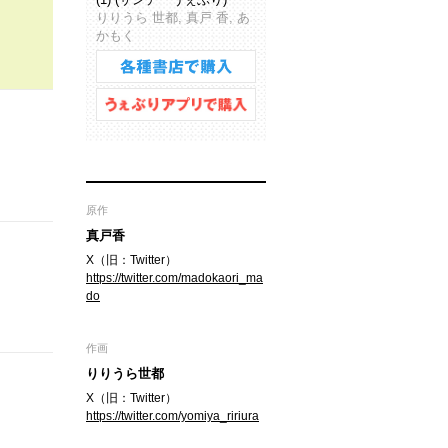
りりうら 世都, 真戸 香, あ
かもく
原作
真戸香
X（旧：Twitter）
https://twitter.com/madokaori_ma
do
作画
りりうら世都
X（旧：Twitter）
https://twitter.com/yomiya_ririura