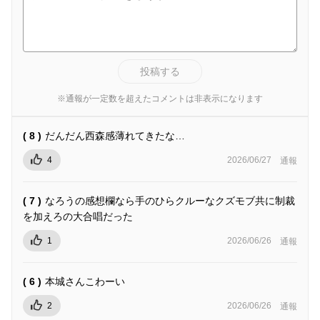
投稿する
※通報が一定数を超えたコメントは非表示になります
( 8 )
だんだん西森感薄れてきたな…
4
2026/06/27
通報
( 7 )
なろうの感想欄なら手のひらクルーなクズモブ共に制裁
を加えろの大合唱だった
1
2026/06/26
通報
( 6 )
本城さんこわーい
2
2026/06/26
通報