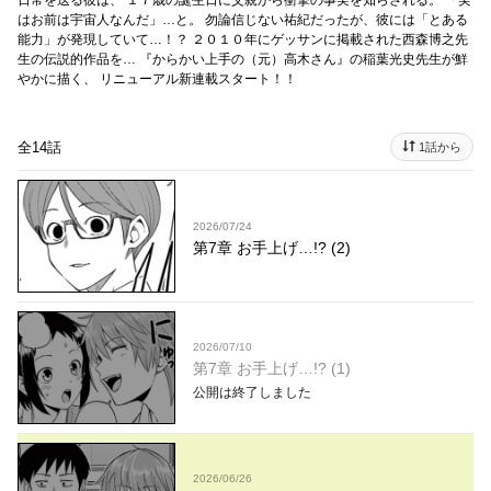
日常を送る彼は、 １７歳の誕生日に父親から衝撃の事実を知らされる。 「実
はお前は宇宙人なんだ」…と。 勿論信じない祐紀だったが、彼には「とある
能力」が発現していて…！？ ２０１０年にゲッサンに掲載された西森博之先
生の伝説的作品を… 『からかい上手の（元）高木さん』の稲葉光史先生が鮮
やかに描く、 リニューアル新連載スタート！！
全14話
1話から
2026/07/24
第7章 お手上げ…!? (2)
2026/07/10
第7章 お手上げ…!? (1)
公開は終了しました
2026/06/26