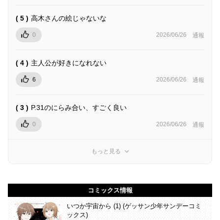
( 5 )
高木さんの絵じゃないな
0
2026/06/26
通報
( 4 )
主人公が好きになれない
6
2026/06/26
通報
( 3 )
P.31のにらみ合い、すごく良い
0
2026/06/26
通報
もっと見る
コミックス情報
いつか宇宙から (1) (ゲッサン少年サンデーコミ
ックス)