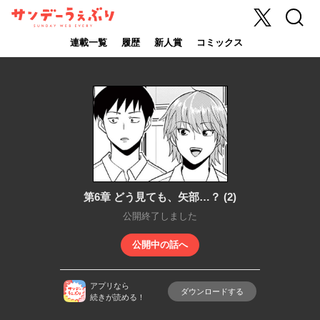
X
検索
サンデーうぇ
ぶり
連載一覧
履歴
新人賞
コミックス
第6章 どう見ても、矢部…？ (2)
公開終了しました
公開中の話へ
アプリなら
ダウンロードする
続きが読める！