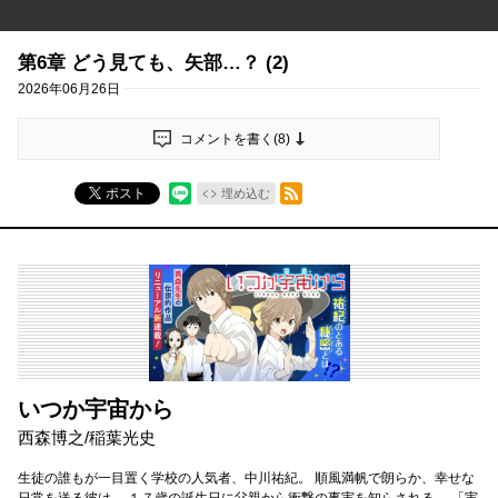
第6章 どう見ても、矢部…？ (2)
2026年06月26日
コメントを書く(
8
)
RSSフィード
ポスト
埋め込む
いつか宇宙から
西森博之/稲葉光史
生徒の誰もが一目置く学校の人気者、中川祐紀。 順風満帆で朗らか、幸せな