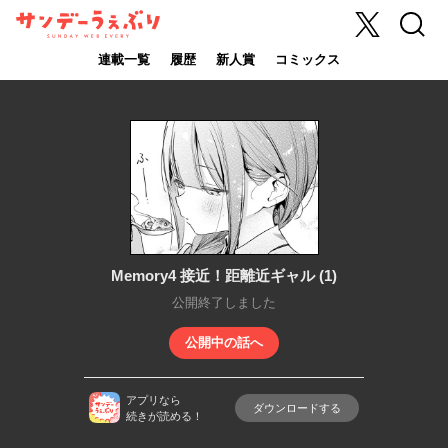
X
検索
サンデーうぇ
ぶり
連載一覧
履歴
新人賞
コミックス
Memory4 接近！距離近ギャル (1)
公開終了しました
公開中の話へ
アプリなら
ダウンロードする
続きが読める！