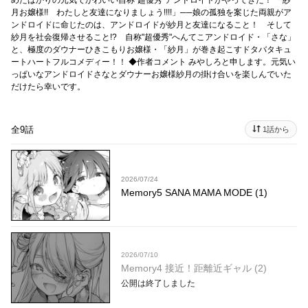
めたばかりの元気でかわいい自称"超優秀"アンドロイドがやってきた！ 「紗
月お嬢様!! わたしと友達になりましょう!!!!」──娘の孤独を案じた両親がア
ンドロイドに命じたのは、アンドロイドが紗月と友達になること！ そして
紗月を社会復帰させること!? 自称"超優秀"へんてこアンドロイド・「さな」
と、極度のダウナーひきこもりお嬢様・「紗月」が巻き起こすドタバタキュ
ートハートフルコメディー！！ ◆作者コメント みやしろと申します。元気い
っぱいなアンドロイドさなとダウナーお嬢様紗月の掛け合いを楽しんでいた
だけたら幸いです。
全9話
1話から
2026/07/24
Memory5 SANA MAMA MODE (1)
2026/07/10
Memory4 接近！距離近ギャル (2)
公開は終了しました