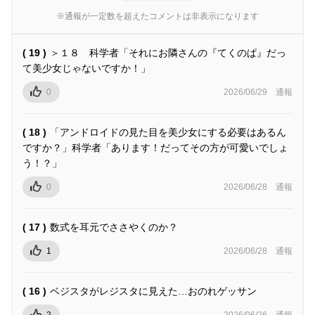
※通報が一定数を超えたコメントは非表示になります
( 19 )
＞１８ 科学者「それにお隣さんの『てくのぱ』だっ
て美少女じゃないですか！」
0
2026/06/29
通報
( 18 )
「アンドロイドの見た目を美少女にする必要はあるん
ですか？」科学者「あります！だってその方が可愛いでしょ
う！？」
0
2026/06/28
通報
( 17 )
数式を耳元でささやくのか？
1
2026/06/28
通報
( 16 )
ベジスタがレジスタに見えた…おのれゲッサン
2
2026/06/26