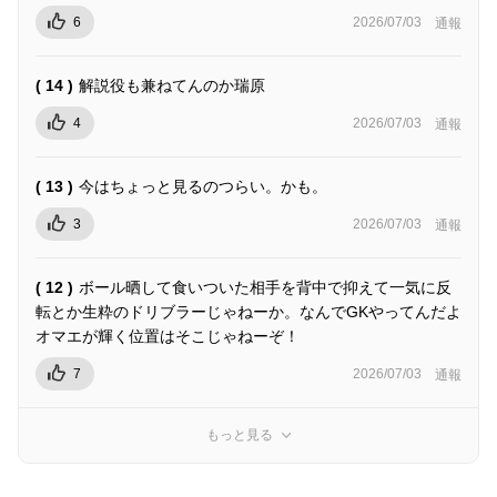
6
2026/07/03
通報
( 14 )
解説役も兼ねてんのか瑞原
4
2026/07/03
通報
( 13 )
今はちょっと見るのつらい。かも。
3
2026/07/03
通報
( 12 )
ボール晒して食いついた相手を背中で抑えて一気に反
転とか生粋のドリブラーじゃねーか。なんでGKやってんだよ
オマエが輝く位置はそこじゃねーぞ！
7
2026/07/03
通報
もっと見る