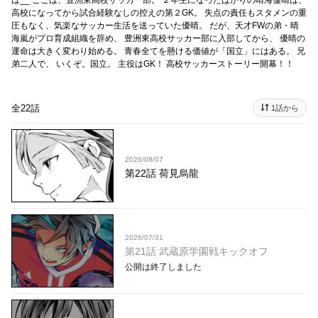
ば__ ここは、豊洲東高校サッカー部。 ２年生になったばかりの晴海優晴は、
高校になってから試合経験なしの控えの第２GK。 失点の責任もスタメンの重
圧もなく、気楽なサッカー生活を送っていた優晴。 だが、天才FWの弟・晴
海嵐がプロ育成組織を辞め、 豊洲東高校サッカー部に入部してから、 優晴の
運命は大きく変わり始める。 青春全てを懸ける価値が「国立」にはある。 兄
弟二人で、 いくぞ。国立。 主役はGK！ 高校サッカーストーリー開幕！！
全22話
1話から
2026/08/07
第22話 荷見烏龍
2026/07/31
第21話 武蔵原学園戦キックオフ
公開は終了しました