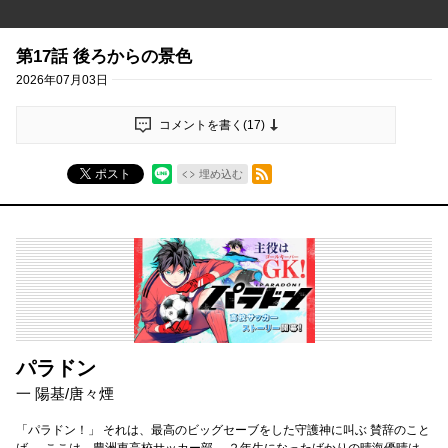
第17話 後ろからの景色
2026年07月03日
コメントを書く(
17
)
RSSフィード
ポスト
埋め込む
パラドン
一 陽基/唐々煙
「パラドン！」 それは、最高のビッグセーブをした守護神に叫ぶ 賛辞のこと