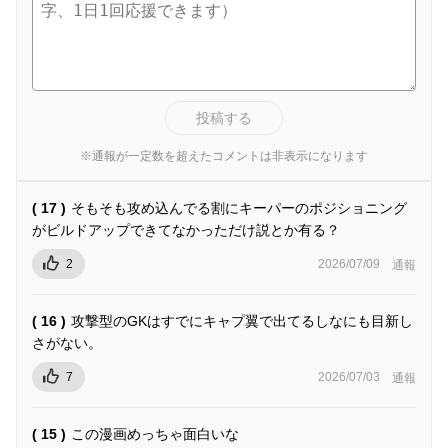
投稿する
※通報が一定数を超えたコメントは非表示になります
( 17 )
そもそも攻め込んでる割にキーパーのポジショニング
がビルドアップできてなかっただけ説とか有る？
2
2026/07/09
通報
( 16 )
攻撃型のGKはすでにキャプ翼で出てるしなにも目新し
さがない。
7
2026/07/03
通報
( 15 )
この漫画めっちゃ面白いな