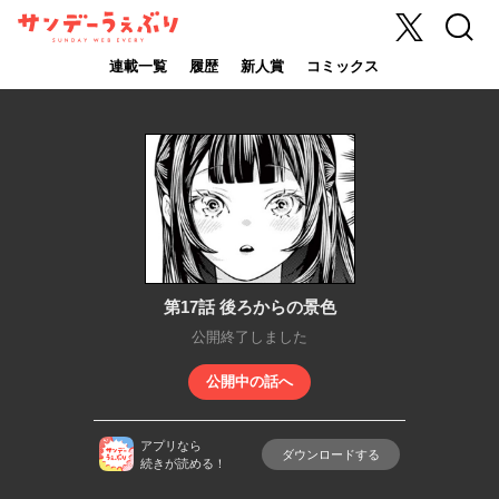
X
検索
サンデーうぇ
ぶり
連載一覧
履歴
新人賞
コミックス
第17話 後ろからの景色
公開終了しました
公開中の話へ
アプリなら
ダウンロードする
続きが読める！