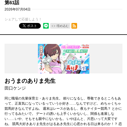
第61話
2026年07月04日
シェアして応援しよう！
RSSフィード
ポスト
埋め込む
おうまのありま先生
田口ケンジ
同じ職場の先輩保育士・ありま先生。 頼りになるし、尊敬できるところもあ
って、正直気になっているっていうか好き……なんですけど。 めちゃくちゃ
競馬好きなんですよね。 週末はレースがあるし、夜もナイター競馬？ とかに
行ってるみたいで。 デートの誘いも上手くいかないし、関係も進展しな
い……いや、そもそも眼中にないかも。 いやほんと、片思いって大変です
ね。 競馬大好きありま先生がはるあき先生に心惹かれる日は来るのか！？ 恋