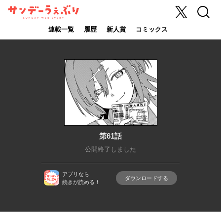
X
検索
サンデーうぇ
ぶり
連載一覧
履歴
新人賞
コミックス
第61話
公開終了しました
アプリなら
ダウンロードする
続きが読める！