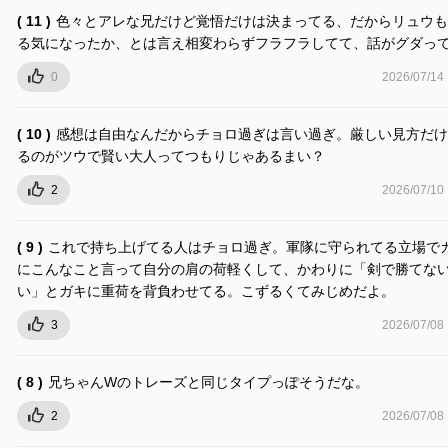
( 11 )
色々とアレな兄だけど覚悟だけは決まってる、だからリュウも
る気になったか、とは言え相変わらずフラフラしてて、話がグダ
0
2026/07/14
( 10 )
感想は自由なんだからチョロ過ぎは言い過ぎ。厳しい見方だけ
るのがツウで賢い大人ってつもりじゃあるまい？
2
2026/07/10
( 9 )
これで持ち上げてる人はチョロ過ぎ。軍隊に守られてる立場で
にこんなこと言って自分の肩の荷軽くして、かわりに「剣で勝てな
い」とガキに重荷を背負わせてる。こずるくてみじめだよ。
3
2026/07/08
( 8 )
兄ちゃんWのトレーズと同じタイプっぽそうだな。
2
2026/07/08