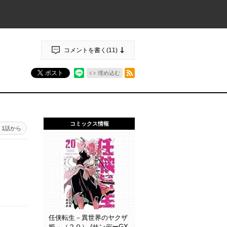
コメントを書く(
11
)
RSSフィード
ポスト
埋め込む
コミックス情報
1話から
任侠転生－異世界のヤクザ
姫－（２０） (サンデーGX