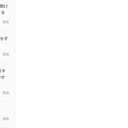
助け
ってる
通報
をす
通報
ガキ
いせ
通報
通報