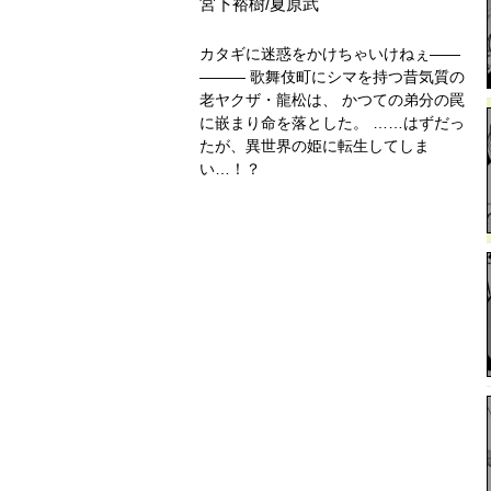
宮下裕樹/夏原武
カタギに迷惑をかけちゃいけねぇ――
――― 歌舞伎町にシマを持つ昔気質の
老ヤクザ・龍松は、 かつての弟分の罠
に嵌まり命を落とした。 ……はずだっ
たが、異世界の姫に転生してしま
い…！？