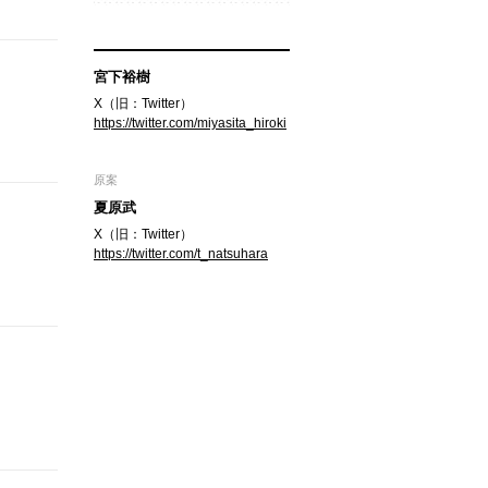
宮下裕樹
X（旧：Twitter）
https://twitter.com/miyasita_hiroki
原案
夏原武
X（旧：Twitter）
https://twitter.com/t_natsuhara