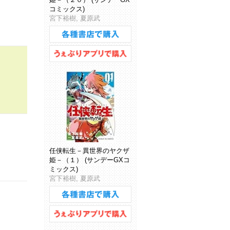
コミックス)
宮下裕樹, 夏原武
任侠転生－異世界のヤクザ
姫－（１） (サンデーGXコ
ミックス)
宮下裕樹, 夏原武