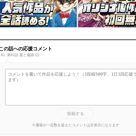
この話への応援コメント
161. 第81話 宴と傷跡 (2)
投稿する
※通報が一定数を超えたコメントは非表示になります