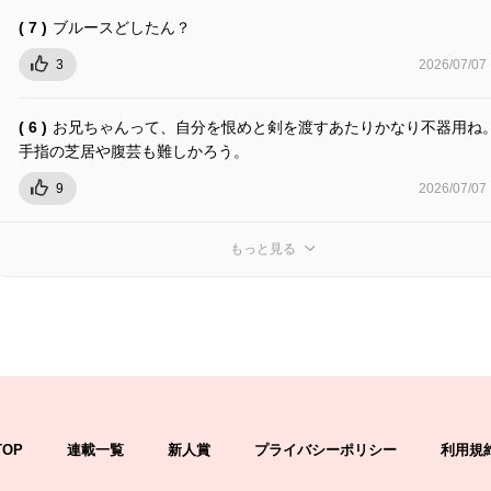
( 7 )
ブルースどしたん？
3
2026/07/07
( 6 )
お兄ちゃんって、自分を恨めと剣を渡すあたりかなり不器用ね
手指の芝居や腹芸も難しかろう。
9
2026/07/07
もっと見る
TOP
連載一覧
新人賞
プライバシーポリシー
利用規